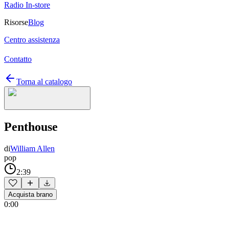
Radio In-store
Risorse
Blog
Centro assistenza
Contatto
Torna al catalogo
Penthouse
di
William Allen
pop
2:39
Acquista brano
0:00