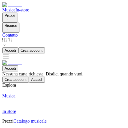
Musica
In-store
Prezzi
Risorse
Contatto
🇮🇹
Accedi
Crea account
Accedi
Nessuna carta richiesta. Disdici quando vuoi.
Crea account
Accedi
Esplora
Musica
In-store
Prezzi
Catalogo musicale