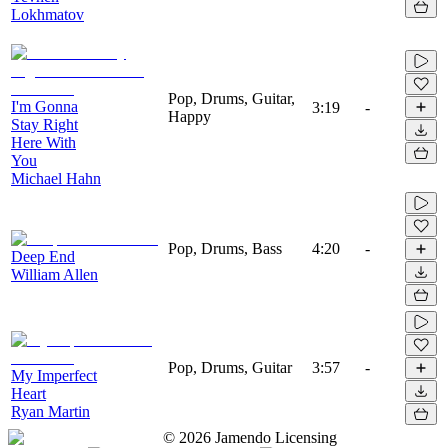
Lokhmatov
Pop, Drums, Guitar,
I'm Gonna
3:19
-
Happy
Stay Right
Here With
You
Michael Hahn
Pop, Drums, Bass
4:20
-
Deep End
William Allen
Pop, Drums, Guitar
3:57
-
My Imperfect
Heart
Ryan Martin
©
2026
Jamendo Licensing