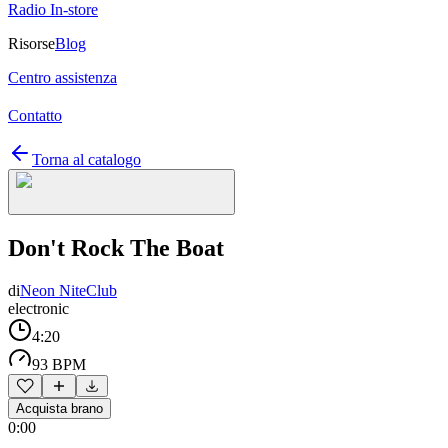
Radio In-store
Risorse
Blog
Centro assistenza
Contatto
Torna al catalogo
Don't Rock The Boat
di
Neon NiteClub
electronic
4:20
93 BPM
Acquista brano
0:00