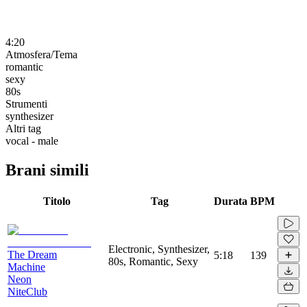
4:20
Atmosfera/Tema
romantic
sexy
80s
Strumenti
synthesizer
Altri tag
vocal - male
Brani simili
Titolo
Tag
Durata
BPM
Electronic, Synthesizer,
The Dream
5:18
139
80s, Romantic, Sexy
Machine
Neon
NiteClub