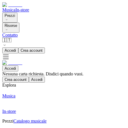
Musica
In-store
Prezzi
Risorse
Contatto
🇮🇹
Accedi
Crea account
Accedi
Nessuna carta richiesta. Disdici quando vuoi.
Crea account
Accedi
Esplora
Musica
In-store
Prezzi
Catalogo musicale