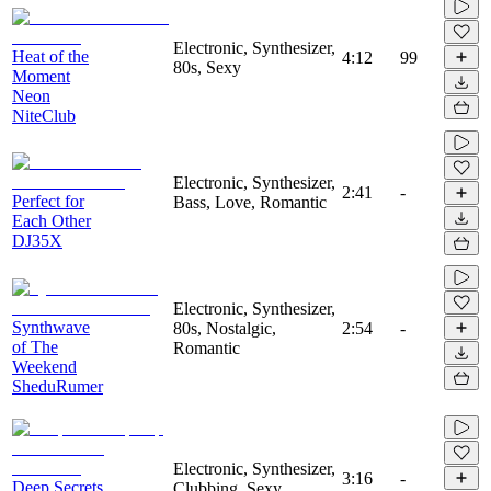
Electronic, Synthesizer,
Heat of the
4:12
99
80s, Sexy
Moment
Neon
NiteClub
Electronic, Synthesizer,
2:41
-
Perfect for
Bass, Love, Romantic
Each Other
DJ35X
Electronic, Synthesizer,
Synthwave
80s, Nostalgic,
2:54
-
of The
Romantic
Weekend
SheduRumer
Electronic, Synthesizer,
3:16
-
Deep Secrets
Clubbing, Sexy