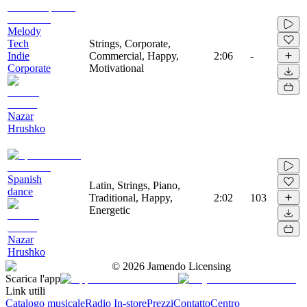
Melody
Tech
Strings, Corporate,
Indie
Commercial, Happy,
2:06
-
Corporate
Motivational
Nazar
Hrushko
Spanish
Latin, Strings, Piano,
dance
Traditional, Happy,
2:02
103
Energetic
Nazar
Hrushko
©
2026
Jamendo Licensing
Scarica l'app
Link utili
Catalogo musicale
Radio In-store
Prezzi
Contatto
Centro