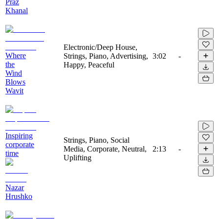
Praz
Khanal
Electronic/Deep House,
Where
Strings, Piano, Advertising,
3:02
-
the
Happy, Peaceful
Wind
Blows
Wavit
Inspiring
Strings, Piano, Social
corporate
Media, Corporate, Neutral,
2:13
-
time
Uplifting
Nazar
Hrushko