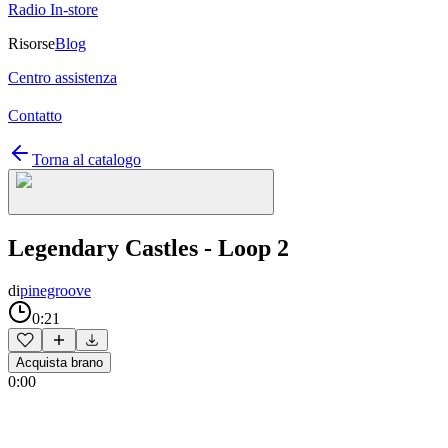
Radio In-store
Risorse
Blog
Centro assistenza
Contatto
Torna al catalogo
Legendary Castles - Loop 2
di
pinegroove
0:21
Acquista brano
0:00