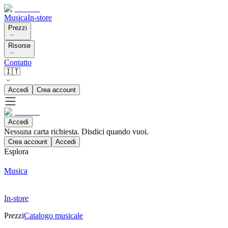
Musica
In-store
Prezzi
Risorse
Contatto
🇮🇹
Accedi
Crea account
Accedi
Nessuna carta richiesta. Disdici quando vuoi.
Crea account
Accedi
Esplora
Musica
In-store
Prezzi
Catalogo musicale