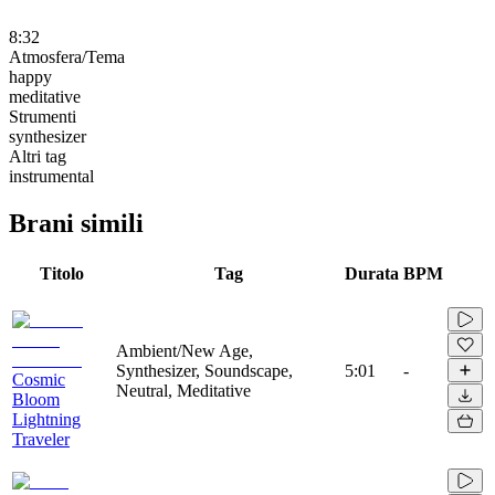
8:32
Atmosfera/Tema
happy
meditative
Strumenti
synthesizer
Altri tag
instrumental
Brani simili
Titolo
Tag
Durata
BPM
Ambient/New Age,
Synthesizer, Soundscape,
5:01
-
Cosmic
Neutral, Meditative
Bloom
Lightning
Traveler