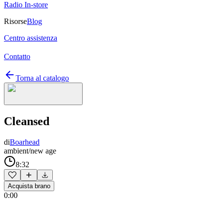
Radio In-store
Risorse
Blog
Centro assistenza
Contatto
Torna al catalogo
Cleansed
di
Boarhead
ambient/new age
8:32
Acquista brano
0:00