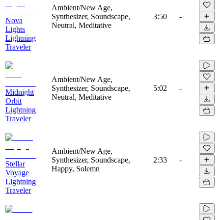
Ambient/New Age,
Synthesizer, Soundscape,
3:50
-
Nova
Neutral, Meditative
Lights
Lightning
Traveler
Ambient/New Age,
Synthesizer, Soundscape,
5:02
-
Midnight
Neutral, Meditative
Orbit
Lightning
Traveler
Ambient/New Age,
Synthesizer, Soundscape,
2:33
-
Stellar
Happy, Solemn
Voyage
Lightning
Traveler