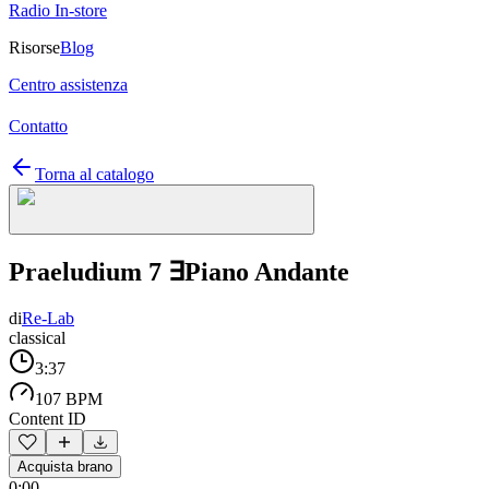
Radio In-store
Risorse
Blog
Centro assistenza
Contatto
Torna al catalogo
Praeludium 7 ∃Piano Andante
di
Re-Lab
classical
3:37
107 BPM
Content ID
Acquista brano
0:00