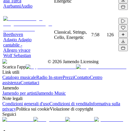
alla Turca
Energetic
AurbanniAudio
Classical, Strings,
Beethoven
7:58
126
Cello, Energetic
Adagio Adagio
cantabile -
Allegro vivace
Wolf Sebastian
©
2026
Jamendo Licensing
Scarica l'app
Link utili
Catalogo musicale
Radio In-store
Prezzi
Contatto
Centro
assistenza
Contattaci
Jamendo
Jamendo per artisti
Jamendo Music
Note legali
Condizioni generali d'uso
Condizioni di vendita
Informativa sulla
privacy
Politica sui cookie
Violazione di copyright
Seguici