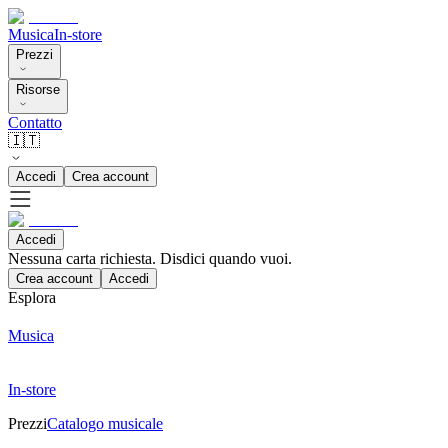
Musica
In-store
Prezzi
Risorse
Contatto
🇮🇹
Accedi
Crea account
Accedi
Nessuna carta richiesta. Disdici quando vuoi.
Crea account
Accedi
Esplora
Musica
In-store
Prezzi
Catalogo musicale