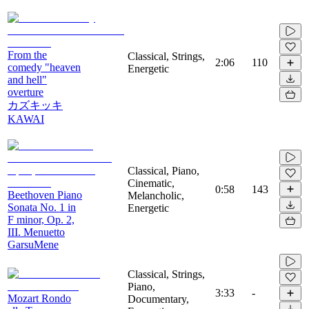
From the
Classical, Strings,
2:06
110
comedy "heaven
Energetic
and hell"
overture
カズキッキ
KAWAI
Classical, Piano,
Cinematic,
0:58
143
Beethoven Piano
Melancholic,
Sonata No. 1 in
Energetic
F minor, Op. 2,
III. Menuetto
GarsuMene
Classical, Strings,
Piano,
3:33
-
Mozart Rondo
Documentary,