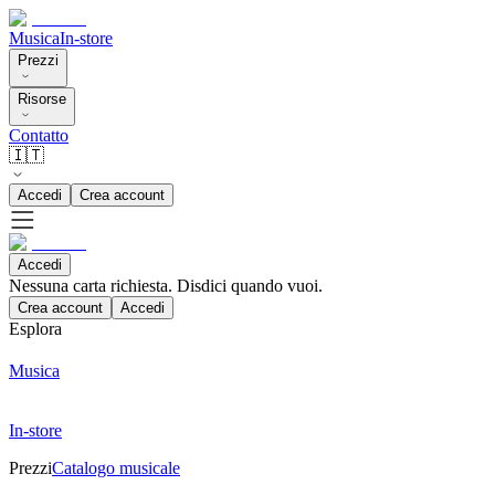
Musica
In-store
Prezzi
Risorse
Contatto
🇮🇹
Accedi
Crea account
Accedi
Nessuna carta richiesta. Disdici quando vuoi.
Crea account
Accedi
Esplora
Musica
In-store
Prezzi
Catalogo musicale