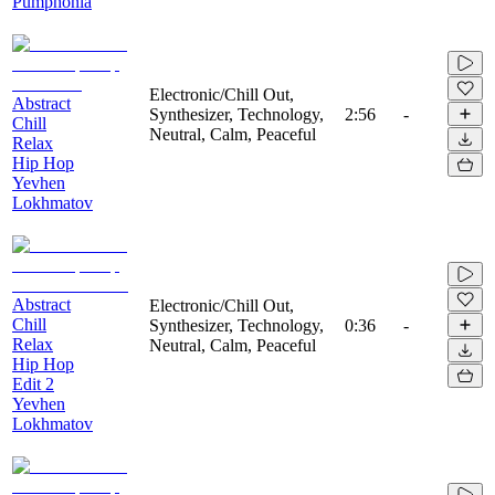
Pumphonia
Electronic/Chill Out,
Abstract
Synthesizer, Technology,
2:56
-
Chill
Neutral, Calm, Peaceful
Relax
Hip Hop
Yevhen
Lokhmatov
Abstract
Electronic/Chill Out,
Chill
Synthesizer, Technology,
0:36
-
Relax
Neutral, Calm, Peaceful
Hip Hop
Edit 2
Yevhen
Lokhmatov