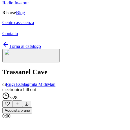
Radio In-store
Risorse
Blog
Centro assistenza
Contatto
Torna al catalogo
Trassanel Cave
di
Rugi Estalagmita MidiMan
electronic/chill out
3:28
Acquista brano
0:00