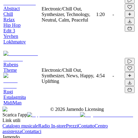
Abstract
Electronic/Chill Out,
Chill
Synthesizer, Technology,
1:20
-
Relax
Neutral, Calm, Peaceful
Hip Hop
Edit 3
Yevhen
Lokhmatov
Rubens
Theme
Electronic/Chill Out,
Synthesizer, News, Happy,
4:54
-
Uplifting
Rugi
Estalagmita
MidiMan
©
2026
Jamendo Licensing
Scarica l'app
Link utili
Catalogo musicale
Radio In-store
Prezzi
Contatto
Centro
assistenza
Contattaci
Jamendo