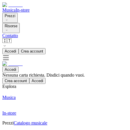
Musica
In-store
Prezzi
Risorse
Contatto
🇮🇹
Accedi
Crea account
Accedi
Nessuna carta richiesta. Disdici quando vuoi.
Crea account
Accedi
Esplora
Musica
In-store
Prezzi
Catalogo musicale