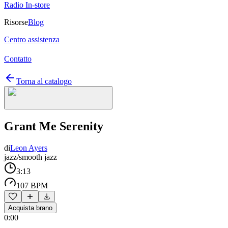
Radio In-store
Risorse
Blog
Centro assistenza
Contatto
Torna al catalogo
Grant Me Serenity
di
Leon Ayers
jazz/smooth jazz
3:13
107 BPM
Acquista brano
0:00