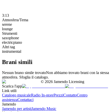
3:13
Atmosfera/Tema
serene
lounge
Strumenti
saxophone
electricpiano
Altri tag
instrumental
Brani simili
Nessun brano simile trovato
Non abbiamo trovato brani con la stessa
atmosfera. Sfoglia il catalogo.
©
2026
Jamendo Licensing
Scarica l'app
Link utili
Catalogo musicale
Radio In-store
Prezzi
Contatto
Centro
assistenza
Contattaci
Jamendo
Jamendo per artisti
Jamendo Music