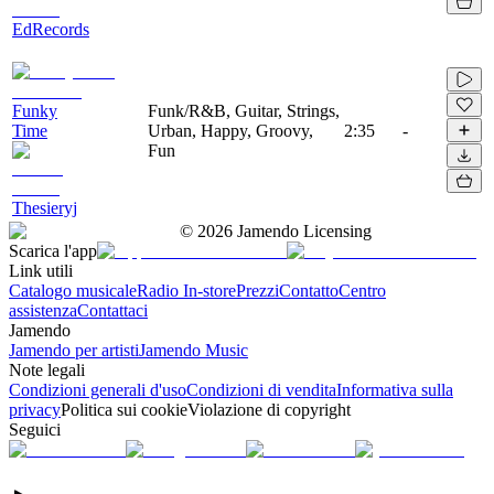
EdRecords
Funky
Funk/R&B, Guitar, Strings,
Time
Urban, Happy, Groovy,
2:35
-
Fun
Thesieryj
©
2026
Jamendo Licensing
Scarica l'app
Link utili
Catalogo musicale
Radio In-store
Prezzi
Contatto
Centro
assistenza
Contattaci
Jamendo
Jamendo per artisti
Jamendo Music
Note legali
Condizioni generali d'uso
Condizioni di vendita
Informativa sulla
privacy
Politica sui cookie
Violazione di copyright
Seguici