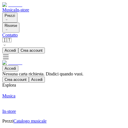
Musica
In-store
Prezzi
Risorse
Contatto
🇮🇹
Accedi
Crea account
Accedi
Nessuna carta richiesta. Disdici quando vuoi.
Crea account
Accedi
Esplora
Musica
In-store
Prezzi
Catalogo musicale