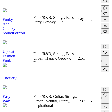
Funk/R&B, Strings, Bass,
Funky
1:51
-
Party, Groovy, Fun
And
Chunky
SoundForYou
Upbeat
Funk/R&B, Strings, Bass,
Fashion
Urban, Happy, Groovy,
2:51
-
Funk
Fun
Thesieryj
Easy
Funk/R&B, Guitar, Strings,
Way
Urban, Neutral, Funny,
1:37
-
Inspirational