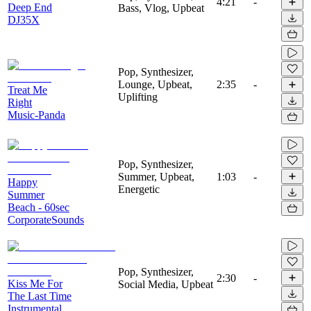
4:21
-
Deep End
Bass, Vlog, Upbeat
DJ35X
Pop, Synthesizer,
Lounge, Upbeat,
2:35
-
Treat Me
Uplifting
Right
Music-Panda
Pop, Synthesizer,
Summer, Upbeat,
1:03
-
Happy
Energetic
Summer
Beach - 60sec
CorporateSounds
Pop, Synthesizer,
2:30
-
Kiss Me For
Social Media, Upbeat
The Last Time
Instrumental