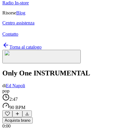
Radio In-store
Risorse
Blog
Centro assistenza
Contatto
Torna al catalogo
Only One INSTRUMENTAL
di
Ed Napoli
pop
2:47
90 BPM
Acquista brano
0:00