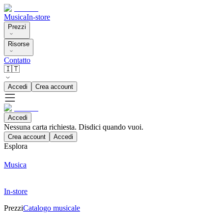
Musica
In-store
Prezzi
Risorse
Contatto
🇮🇹
Accedi
Crea account
Accedi
Nessuna carta richiesta. Disdici quando vuoi.
Crea account
Accedi
Esplora
Musica
In-store
Prezzi
Catalogo musicale