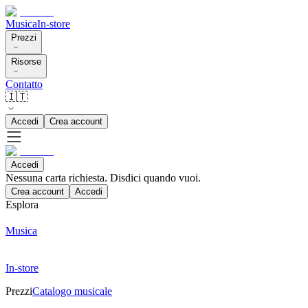
Musica
In-store
Prezzi
Risorse
Contatto
🇮🇹
Accedi
Crea account
Accedi
Nessuna carta richiesta. Disdici quando vuoi.
Crea account
Accedi
Esplora
Musica
In-store
Prezzi
Catalogo musicale