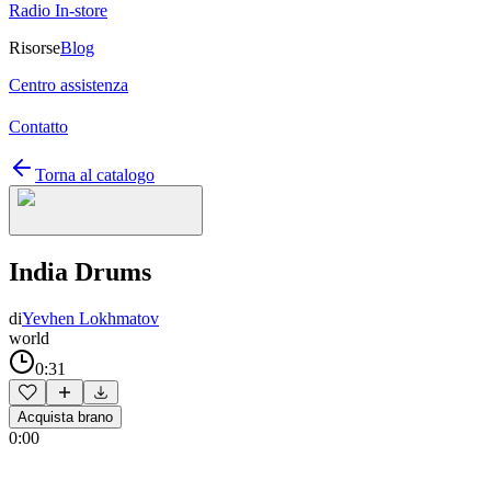
Radio In-store
Risorse
Blog
Centro assistenza
Contatto
Torna al catalogo
India Drums
di
Yevhen Lokhmatov
world
0:31
Acquista brano
0:00