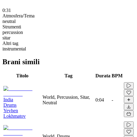
0:31
Atmosfera/Tema
neutral
Strumenti
percussion
sitar
Altri tag
instrumental
Brani simili
Titolo
Tag
Durata
BPM
World, Percussion, Sitar,
India
0:04
-
Neutral
Drums
Yevhen
Lokhmatov
World, Drums,