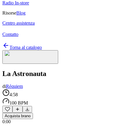
Radio In-store
Risorse
Blog
Centro assistenza
Contatto
Torna al catalogo
La Astronauta
di
Réquiem
4:58
100 BPM
Acquista brano
0:00