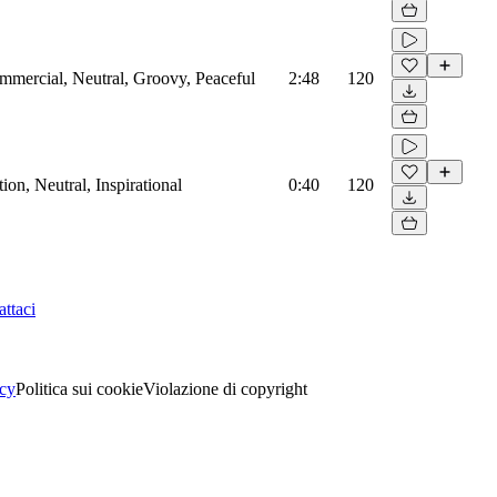
mmercial, Neutral, Groovy, Peaceful
2:48
120
on, Neutral, Inspirational
0:40
120
ttaci
acy
Politica sui cookie
Violazione di copyright