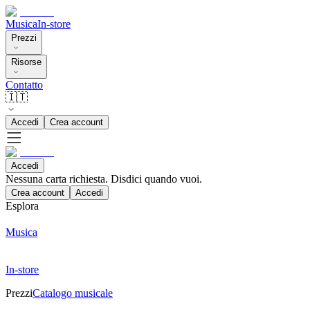
Musica
In-store
Prezzi
Risorse
Contatto
🇮🇹
Accedi
Crea account
Accedi
Nessuna carta richiesta. Disdici quando vuoi.
Crea account
Accedi
Esplora
Musica
In-store
Prezzi
Catalogo musicale