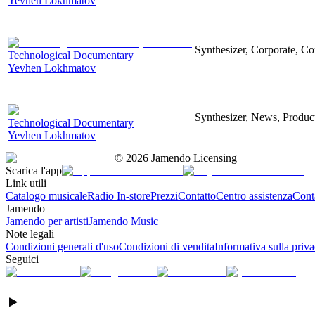
Yevhen Lokhmatov
Synthesizer, Corporate, Co
Technological Documentary
Yevhen Lokhmatov
Synthesizer, News, Producti
Technological Documentary
Yevhen Lokhmatov
©
2026
Jamendo Licensing
Scarica l'app
Link utili
Catalogo musicale
Radio In-store
Prezzi
Contatto
Centro assistenza
Conta
Jamendo
Jamendo per artisti
Jamendo Music
Note legali
Condizioni generali d'uso
Condizioni di vendita
Informativa sulla priv
Seguici