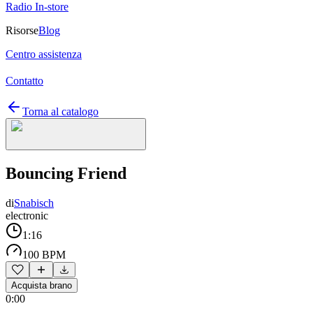
Radio In-store
Risorse
Blog
Centro assistenza
Contatto
Torna al catalogo
Bouncing Friend
di
Snabisch
electronic
1:16
100 BPM
Acquista brano
0:00