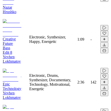
Nazar
Hrushko
Electronic, Synthesizer,
Creative
1:09
-
Happy, Energetic
Future
Bass
Edit 8
Yevhen
Lokhmatov
Electronic, Drums,
Synthesizer, Documentary,
2:36
142
Epic
Technology, Motivational,
Technology
Energetic
Yevhen
Lokhmatov