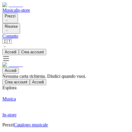
Musica
In-store
Prezzi
Risorse
Contatto
🇮🇹
Accedi
Crea account
Accedi
Nessuna carta richiesta. Disdici quando vuoi.
Crea account
Accedi
Esplora
Musica
In-store
Prezzi
Catalogo musicale