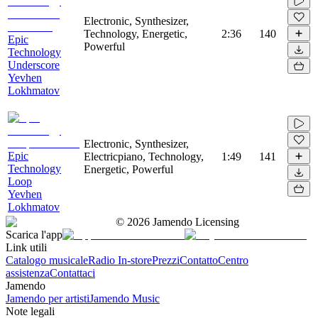
Electronic, Synthesizer,
Technology, Energetic,
2:36
140
Epic
Powerful
Technology
Underscore
Yevhen
Lokhmatov
Electronic, Synthesizer,
Epic
Electricpiano, Technology,
1:49
141
Technology
Energetic, Powerful
Loop
Yevhen
Lokhmatov
©
2026
Jamendo Licensing
Scarica l'app
Link utili
Catalogo musicale
Radio In-store
Prezzi
Contatto
Centro
assistenza
Contattaci
Jamendo
Jamendo per artisti
Jamendo Music
Note legali