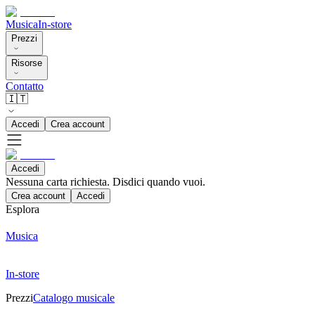
Musica
In-store
Prezzi
Risorse
Contatto
🇮🇹
Accedi
Crea account
Accedi
Nessuna carta richiesta. Disdici quando vuoi.
Crea account
Accedi
Esplora
Musica
In-store
Prezzi
Catalogo musicale