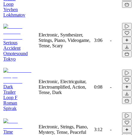
Loop
Yevhen
Lokhmatov
Electronic, Synthesizer,
Strings, Piano, Videogame,
3:06
-
Serious
Tense, Scary
Accident
Omotesound
Tokyo
Electronic, Electricguitar,
Dark
Electroamplified, Action,
0:08
-
Trailer
Tense, Dark
Loop F
Roman
Spivak
Electronic, Strings, Piano,
3:12
-
Time
Mystery, Tense, Peaceful