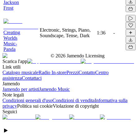
Jackson
Frost
Electronic, Strings, Piano,
Creating
1:36
-
Soundscape, Tense, Dark
Worlds
Music-
Panda
©
2026
Jamendo Licensing
Scarica l'app
Link utili
Catalogo musicale
Radio In-store
Prezzi
Contatto
Centro
assistenza
Contattaci
Jamendo
Jamendo per artisti
Jamendo Music
Note legali
Condizioni generali d'uso
Condizioni di vendita
Informativa sulla
privacy
Politica sui cookie
Violazione di copyright
Seguici