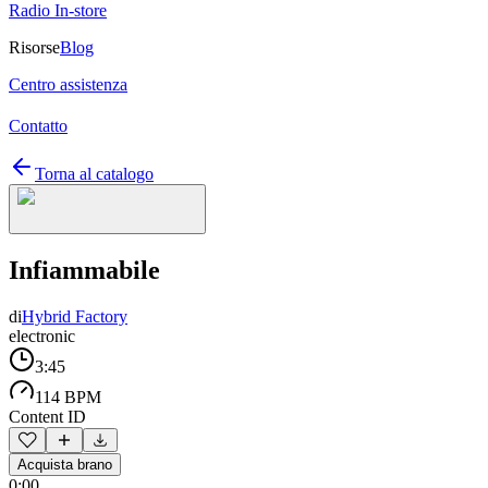
Radio In-store
Risorse
Blog
Centro assistenza
Contatto
Torna al catalogo
Infiammabile
di
Hybrid Factory
electronic
3:45
114 BPM
Content ID
Acquista brano
0:00