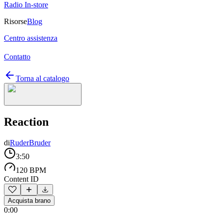
Radio In-store
Risorse
Blog
Centro assistenza
Contatto
Torna al catalogo
Reaction
di
RuderBruder
3:50
120 BPM
Content ID
Acquista brano
0:00