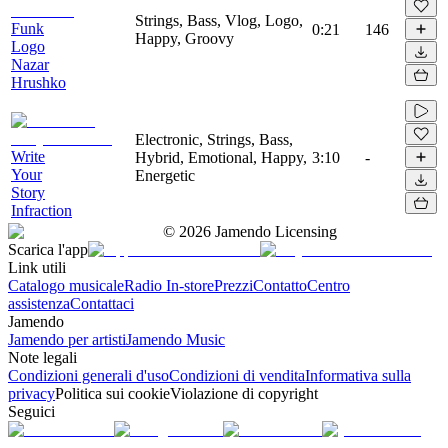
Strings, Bass, Vlog, Logo,
Funk
0:21
146
Happy, Groovy
Logo
Nazar
Hrushko
Electronic, Strings, Bass,
Write
Hybrid, Emotional, Happy,
3:10
-
Your
Energetic
Story
Infraction
©
2026
Jamendo Licensing
Scarica l'app
Link utili
Catalogo musicale
Radio In-store
Prezzi
Contatto
Centro
assistenza
Contattaci
Jamendo
Jamendo per artisti
Jamendo Music
Note legali
Condizioni generali d'uso
Condizioni di vendita
Informativa sulla
privacy
Politica sui cookie
Violazione di copyright
Seguici