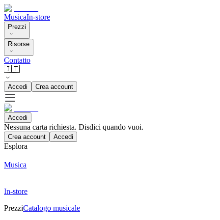
Musica
In-store
Prezzi
Risorse
Contatto
🇮🇹
Accedi
Crea account
Accedi
Nessuna carta richiesta. Disdici quando vuoi.
Crea account
Accedi
Esplora
Musica
In-store
Prezzi
Catalogo musicale