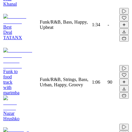
Khanal
Funk/R&B, Bass, Happy,
1:34
-
Best
Upbeat
Deal
TATANX
Funk to
food
Funk/R&B, Strings, Bass,
track
1:06
90
Urban, Happy, Groovy
with
marimba
Nazar
Hrushko