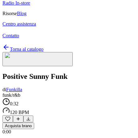
Radio In-store
Risorse
Blog
Centro assistenza
Contatto
Torna al catalogo
Positive Sunny Funk
di
Funkilla
funk/r&b
0:32
120 BPM
Acquista brano
0:00