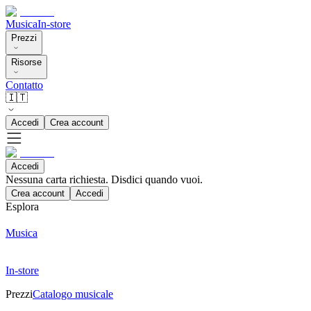
Musica
In-store
Prezzi
Risorse
Contatto
🇮🇹
Accedi
Crea account
Accedi
Nessuna carta richiesta. Disdici quando vuoi.
Crea account
Accedi
Esplora
Musica
In-store
Prezzi
Catalogo musicale