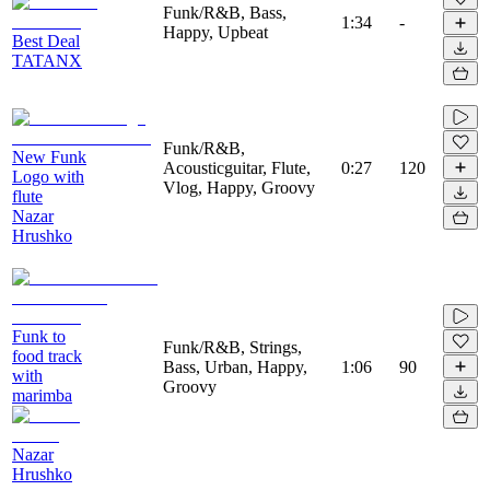
Funk/R&B, Bass,
1:34
-
Happy, Upbeat
Best Deal
TATANX
Funk/R&B,
New Funk
Acousticguitar, Flute,
0:27
120
Logo with
Vlog, Happy, Groovy
flute
Nazar
Hrushko
Funk to
Funk/R&B, Strings,
food track
Bass, Urban, Happy,
1:06
90
with
Groovy
marimba
Nazar
Hrushko