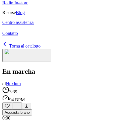
Radio In-store
Risorse
Blog
Centro assistenza
Contatto
Torna al catalogo
En marcha
di
Nuxlum
3:39
94 BPM
Acquista brano
0:00