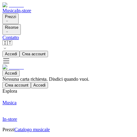
Musica
In-store
Prezzi
Risorse
Contatto
🇮🇹
Accedi
Crea account
Accedi
Nessuna carta richiesta. Disdici quando vuoi.
Crea account
Accedi
Esplora
Musica
In-store
Prezzi
Catalogo musicale