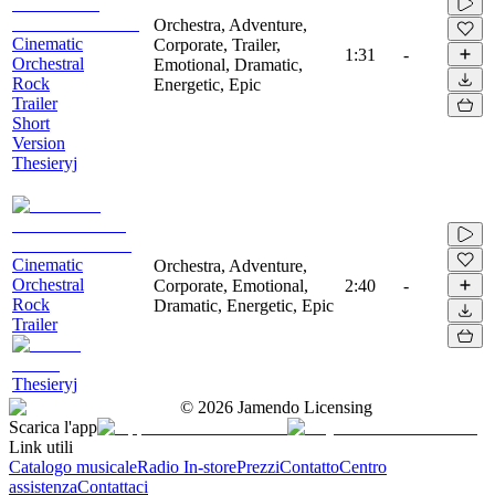
Orchestra, Adventure,
Cinematic
Corporate, Trailer,
1:31
-
Orchestral
Emotional, Dramatic,
Rock
Energetic, Epic
Trailer
Short
Version
Thesieryj
Cinematic
Orchestra, Adventure,
Orchestral
Corporate, Emotional,
2:40
-
Rock
Dramatic, Energetic, Epic
Trailer
Thesieryj
©
2026
Jamendo Licensing
Scarica l'app
Link utili
Catalogo musicale
Radio In-store
Prezzi
Contatto
Centro
assistenza
Contattaci