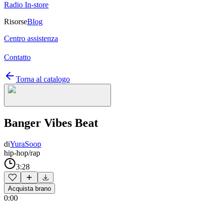
Radio In-store
Risorse
Blog
Centro assistenza
Contatto
Torna al catalogo
Banger Vibes Beat
di
YuraSoop
hip-hop/rap
3:28
Acquista brano
0:00