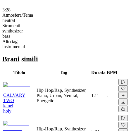
3:28
Atmosfera/Tema
neutral
Strumenti
synthesizer
bass
Altri tag
instrumental
Brani simili
Titolo
Tag
Durata
BPM
Hip-Hop/Rap, Synthesizer,
CALVARY
Piano, Urban, Neutral,
1:11
-
TWO
Energetic
kanel
holy
Hip-Hop/Rap, Synthesizer,