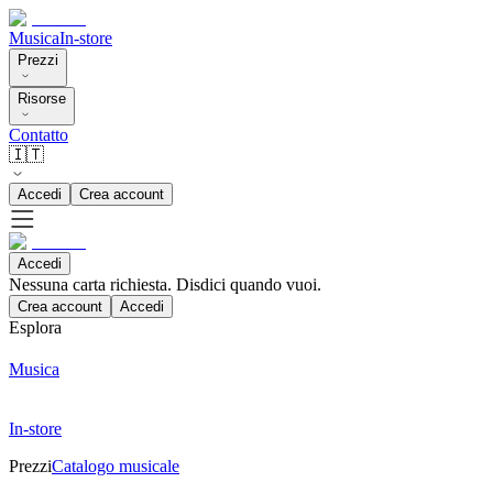
Musica
In-store
Prezzi
Risorse
Contatto
🇮🇹
Accedi
Crea account
Accedi
Nessuna carta richiesta. Disdici quando vuoi.
Crea account
Accedi
Esplora
Musica
In-store
Prezzi
Catalogo musicale