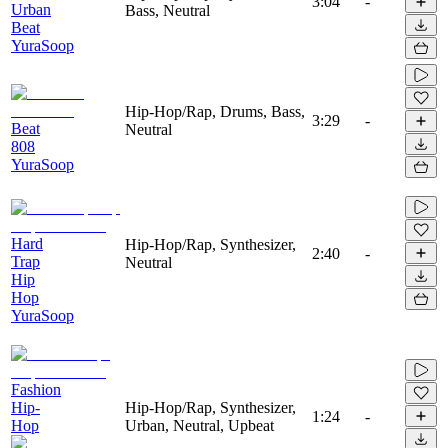
3:04
-
Urban
Bass, Neutral
Beat
YuraSoop
Hip-Hop/Rap, Drums, Bass,
3:29
-
Beat
Neutral
808
YuraSoop
Hard
Hip-Hop/Rap, Synthesizer,
2:40
-
Trap
Neutral
Hip
Hop
YuraSoop
Fashion
Hip-
Hip-Hop/Rap, Synthesizer,
1:24
-
Hop
Urban, Neutral, Upbeat