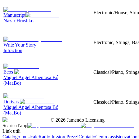
Electronic/House, Stri
Manuscript
Nazar Hrushko
Electronic, Strings, B
Write Your Story
Infraction
Ecos
Classical/Piano, String
Miguel Angel Albentosa Bó
(MaaBo)
Derivas
Classical/Piano, String
Miguel Angel Albentosa Bó
(MaaBo)
©
2026
Jamendo Licensing
Scarica l'app
Link utili
Catalogo musicale
Radio In-store
Prezzi
Contatto
Centro assistenza
Conta