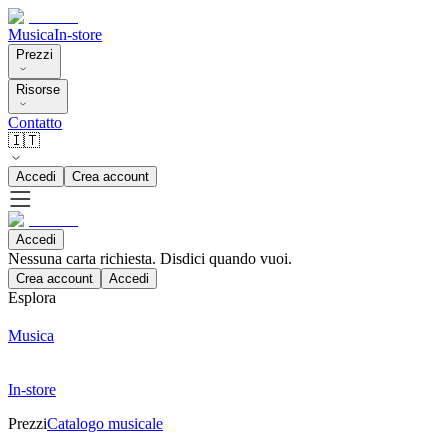
Musica
In-store
Prezzi
Risorse
Contatto
🇮🇹
Accedi
Crea account
Accedi
Nessuna carta richiesta. Disdici quando vuoi.
Crea account
Accedi
Esplora
Musica
In-store
Prezzi
Catalogo musicale