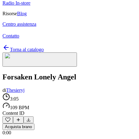
Radio In-store
Risorse
Blog
Centro assistenza
Contatto
Torna al catalogo
Forsaken Lonely Angel
di
Thesieryj
3:05
109 BPM
Content ID
Acquista brano
0:00