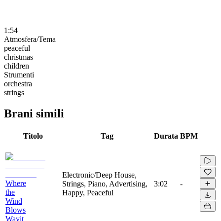
1:54
Atmosfera/Tema
peaceful
christmas
children
Strumenti
orchestra
strings
Brani simili
Titolo
Tag
Durata
BPM
Electronic/Deep House,
Where
Strings, Piano, Advertising,
3:02
-
the
Happy, Peaceful
Wind
Blows
Wavit