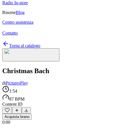
Radio In-store
Risorse
Blog
Centro assistenza
Contatto
Torna al catalogo
Christmas Bach
di
PicturesPlay
1:54
87 BPM
Content ID
Acquista brano
0:00