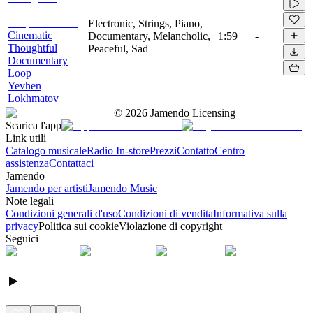
Electronic, Strings, Piano,
Cinematic
Documentary, Melancholic,
1:59
-
Thoughtful
Peaceful, Sad
Documentary
Loop
Yevhen
Lokhmatov
©
2026
Jamendo Licensing
Scarica l'app
Link utili
Catalogo musicale
Radio In-store
Prezzi
Contatto
Centro
assistenza
Contattaci
Jamendo
Jamendo per artisti
Jamendo Music
Note legali
Condizioni generali d'uso
Condizioni di vendita
Informativa sulla
privacy
Politica sui cookie
Violazione di copyright
Seguici