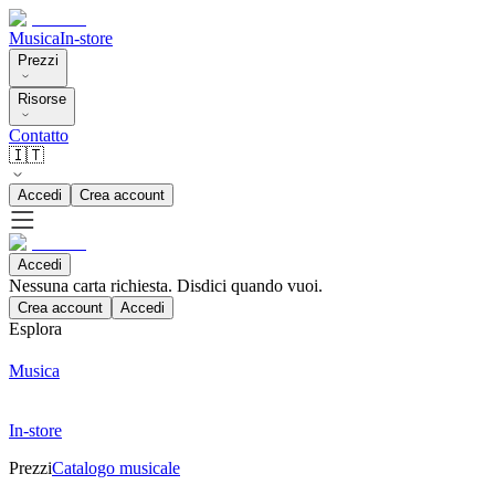
Musica
In-store
Prezzi
Risorse
Contatto
🇮🇹
Accedi
Crea account
Accedi
Nessuna carta richiesta. Disdici quando vuoi.
Crea account
Accedi
Esplora
Musica
In-store
Prezzi
Catalogo musicale