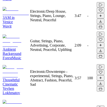
Electronic/Deep House,
Strings, Piano, Lounge,
3:47
-
3AM in
Neutral, Peaceful
Venice
Wavit
Guitar, Strings, Piano,
Advertising, Corporate,
2:09
-
Ambient
Neutral, Peaceful, Uplifting
Background
ForestMusic
Electronic/Downtempo -
experimental, Strings, Piano,
3:57
100
Thoughtful
Abstract, Fashion, Peaceful,
Cinematic
Sad
Yevhen
Lokhmatov