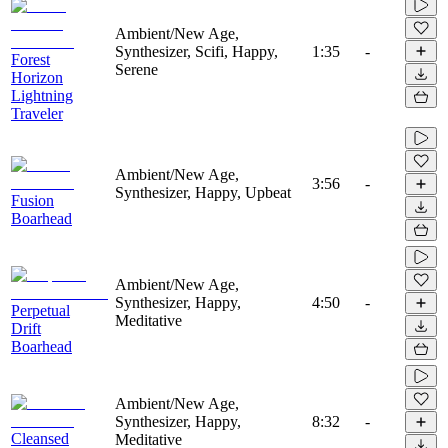
Ambient/New Age,
Synthesizer, Scifi, Happy,
1:35
-
Forest
Serene
Horizon
Lightning
Traveler
Ambient/New Age,
3:56
-
Synthesizer, Happy, Upbeat
Fusion
Boarhead
Ambient/New Age,
Synthesizer, Happy,
4:50
-
Perpetual
Meditative
Drift
Boarhead
Ambient/New Age,
Synthesizer, Happy,
8:32
-
Cleansed
Meditative