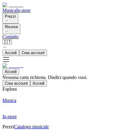
Musica
In-store
Prezzi
Risorse
Contatto
🇮🇹
Accedi
Crea account
Accedi
Nessuna carta richiesta. Disdici quando vuoi.
Crea account
Accedi
Esplora
Musica
In-store
Prezzi
Catalogo musicale