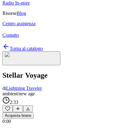
Radio In-store
Risorse
Blog
Centro assistenza
Contatto
Torna al catalogo
Stellar Voyage
di
Lightning Traveler
ambient/new age
2:33
Acquista brano
0:00