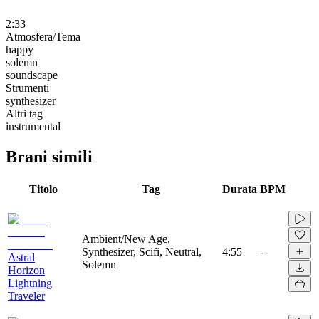
2:33
Atmosfera/Tema
happy
solemn
soundscape
Strumenti
synthesizer
Altri tag
instrumental
Brani simili
Titolo
Tag
Durata
BPM
Ambient/New Age,
Synthesizer, Scifi, Neutral,
4:55
-
Astral
Solemn
Horizon
Lightning
Traveler