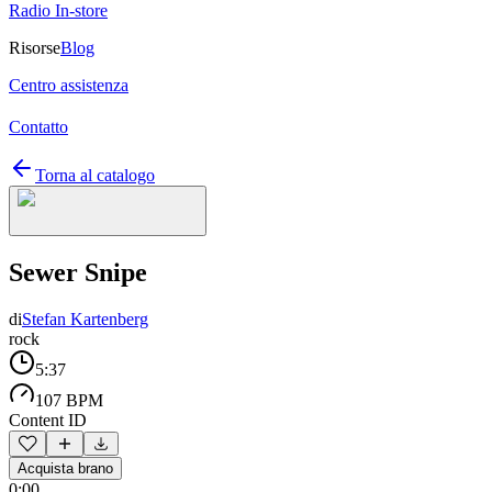
Radio In-store
Risorse
Blog
Centro assistenza
Contatto
Torna al catalogo
Sewer Snipe
di
Stefan Kartenberg
rock
5:37
107 BPM
Content ID
Acquista brano
0:00