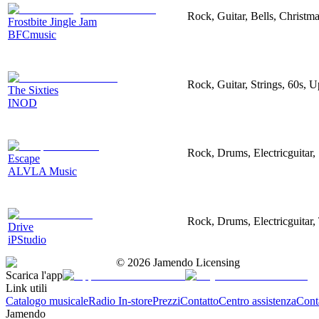
Rock, Guitar, Bells, Christma
Frostbite Jingle Jam
BFCmusic
Rock, Guitar, Strings, 60s, U
The Sixties
INOD
Rock, Drums, Electricguitar, 
Escape
ALVLA Music
Rock, Drums, Electricguitar, 
Drive
iPStudio
©
2026
Jamendo Licensing
Scarica l'app
Link utili
Catalogo musicale
Radio In-store
Prezzi
Contatto
Centro assistenza
Conta
Jamendo