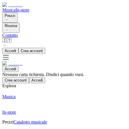
Musica
In-store
Prezzi
Risorse
Contatto
🇮🇹
Accedi
Crea account
Accedi
Nessuna carta richiesta. Disdici quando vuoi.
Crea account
Accedi
Esplora
Musica
In-store
Prezzi
Catalogo musicale