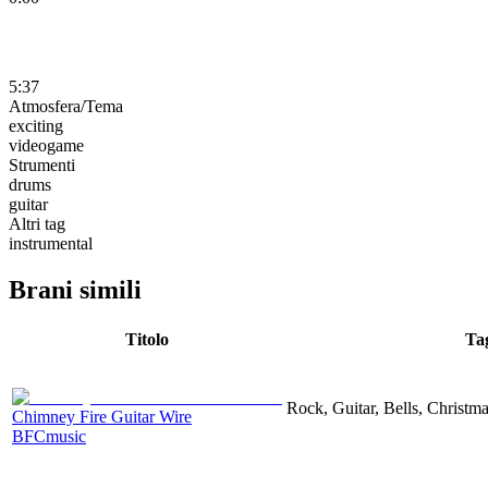
5:37
Atmosfera/Tema
exciting
videogame
Strumenti
drums
guitar
Altri tag
instrumental
Brani simili
Titolo
Ta
Rock, Guitar, Bells, Christma
Chimney Fire Guitar Wire
BFCmusic