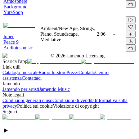
Atmosphere
Background
YuraSoop
Ambient/New Age, Strings,
Piano, Soundscape,
2:06
-
Inner
Meditative
Peace 9
Audioinsmusic
©
2026
Jamendo Licensing
Scarica l'app
Link utili
Catalogo musicale
Radio In-store
Prezzi
Contatto
Centro
assistenza
Contattaci
Jamendo
Jamendo per artisti
Jamendo Music
Note legali
Condizioni generali d'uso
Condizioni di vendita
Informativa sulla
privacy
Politica sui cookie
Violazione di copyright
Seguici