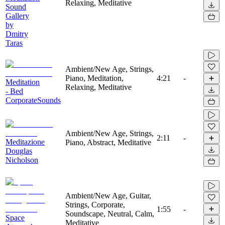
Relaxing, Meditative
Sound
Gallery
by
Dmitry
Taras
Ambient/New Age, Strings,
Piano, Meditation,
4:21
-
Meditation
Relaxing, Meditative
- Bed
CorporateSounds
Ambient/New Age, Strings,
2:11
-
Meditazione
Piano, Abstract, Meditative
Douglas
Nicholson
Ambient/New Age, Guitar,
Strings, Corporate,
1:55
-
Soundscape, Neutral, Calm,
Space
Meditative