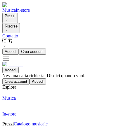
Musica
In-store
Prezzi
Risorse
Contatto
🇮🇹
Accedi
Crea account
Accedi
Nessuna carta richiesta. Disdici quando vuoi.
Crea account
Accedi
Esplora
Musica
In-store
Prezzi
Catalogo musicale