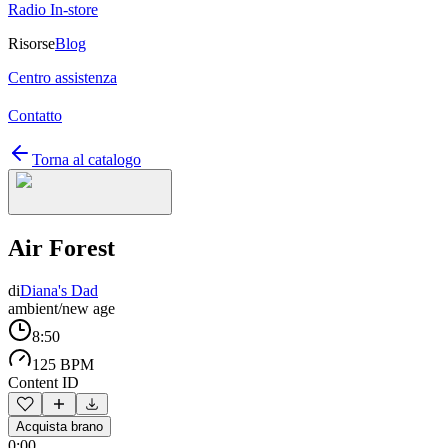
Radio In-store
Risorse
Blog
Centro assistenza
Contatto
Torna al catalogo
Air Forest
di
Diana's Dad
ambient/new age
8:50
125 BPM
Content ID
Acquista brano
0:00