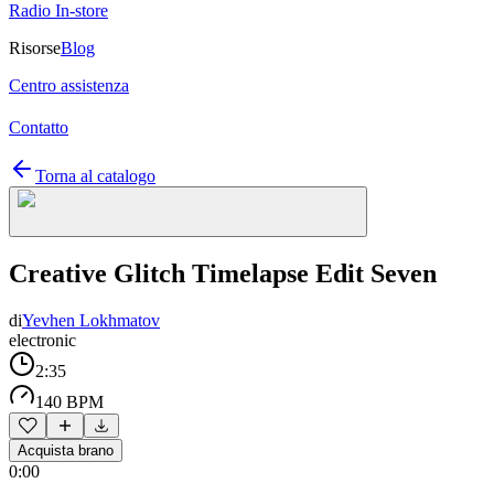
Radio In-store
Risorse
Blog
Centro assistenza
Contatto
Torna al catalogo
Creative Glitch Timelapse Edit Seven
di
Yevhen Lokhmatov
electronic
2:35
140 BPM
Acquista brano
0:00