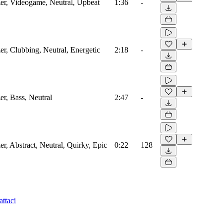
zer, Videogame, Neutral, Upbeat
1:36
-
zer, Clubbing, Neutral, Energetic
2:18
-
er, Bass, Neutral
2:47
-
er, Abstract, Neutral, Quirky, Epic
0:22
128
ttaci