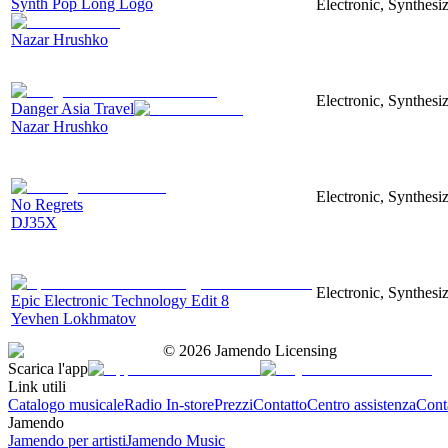
Synth Pop Long Logo
Electronic, Synthesi
Nazar Hrushko
Electronic, Synthesi
Danger Asia Travel
Nazar Hrushko
Electronic, Synthesiz
No Regrets
DJ35X
Electronic, Synthesiz
Epic Electronic Technology Edit 8
Yevhen Lokhmatov
©
2026
Jamendo Licensing
Scarica l'app
Link utili
Catalogo musicale
Radio In-store
Prezzi
Contatto
Centro assistenza
Conta
Jamendo
Jamendo per artisti
Jamendo Music