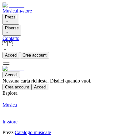
Musica
In-store
Prezzi
Risorse
Contatto
🇮🇹
Accedi
Crea account
Accedi
Nessuna carta richiesta. Disdici quando vuoi.
Crea account
Accedi
Esplora
Musica
In-store
Prezzi
Catalogo musicale