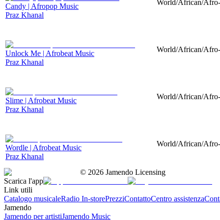
World/African/Afro-
Candy | Afropop Music
Praz Khanal
World/African/Afro-
Unlock Me | Afrobeat Music
Praz Khanal
World/African/Afro-
Slime | Afrobeat Music
Praz Khanal
World/African/Afro-
Wordle | Afrobeat Music
Praz Khanal
©
2026
Jamendo Licensing
Scarica l'app
Link utili
Catalogo musicale
Radio In-store
Prezzi
Contatto
Centro assistenza
Conta
Jamendo
Jamendo per artisti
Jamendo Music