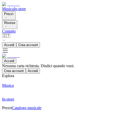
Musica
In-store
Prezzi
Risorse
Contatto
🇮🇹
Accedi
Crea account
Accedi
Nessuna carta richiesta. Disdici quando vuoi.
Crea account
Accedi
Esplora
Musica
In-store
Prezzi
Catalogo musicale