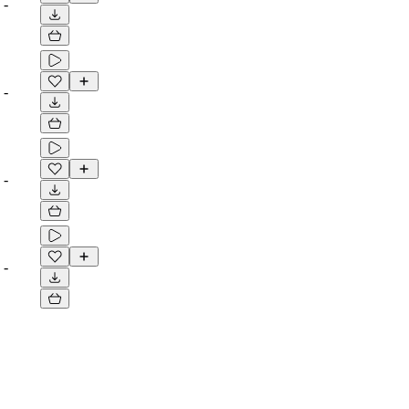
-
-
-
-