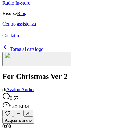
Radio In-store
Risorse
Blog
Centro assistenza
Contatto
Torna al catalogo
For Christmas Ver 2
di
Avalon Audio
0:57
140 BPM
Acquista brano
0:00