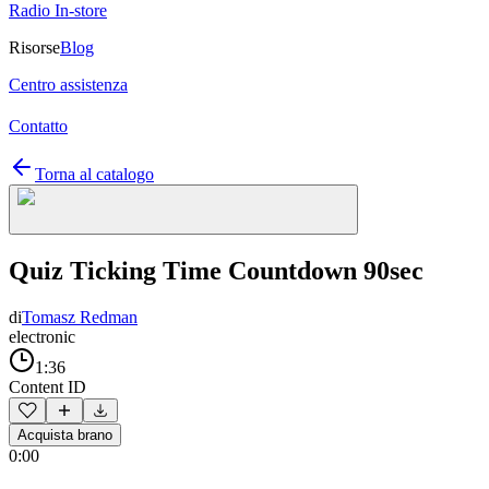
Radio In-store
Risorse
Blog
Centro assistenza
Contatto
Torna al catalogo
Quiz Ticking Time Countdown 90sec
di
Tomasz Redman
electronic
1:36
Content ID
Acquista brano
0:00