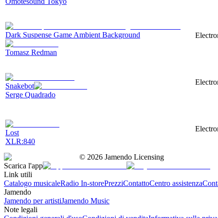
Omotesound Tokyo
Dark Suspense Game Ambient Background
Electro
Tomasz Redman
Electro
Snakebot
Serge Quadrado
Electro
Lost
XLR:840
©
2026
Jamendo Licensing
Scarica l'app
Link utili
Catalogo musicale
Radio In-store
Prezzi
Contatto
Centro assistenza
Conta
Jamendo
Jamendo per artisti
Jamendo Music
Note legali