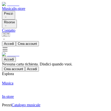
Musica
In-store
Prezzi
Risorse
Contatto
🇮🇹
Accedi
Crea account
Accedi
Nessuna carta richiesta. Disdici quando vuoi.
Crea account
Accedi
Esplora
Musica
In-store
Prezzi
Catalogo musicale