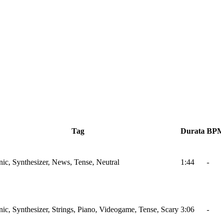
Tag
Durata
BP
nic, Synthesizer, News, Tense, Neutral
1:44
-
nic, Synthesizer, Strings, Piano, Videogame, Tense, Scary
3:06
-