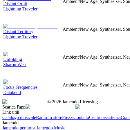
Ambient/New Age, Synthesizer, Sou
Distant Orbit
Lightning Traveler
Ambient/New Age, Synthesizer, Soun
Distant Territory
Lightning Traveler
Ambient/New Age, Synthesizer, Neu
Unfolding
Sharon West
Ambient/New Age, Synthesizer, Neu
Focus Frequencies
Databend
©
2026
Jamendo Licensing
Scarica l'app
Link utili
Catalogo musicale
Radio In-store
Prezzi
Contatto
Centro assistenza
Conta
Jamendo
Jamendo per artisti
Jamendo Music