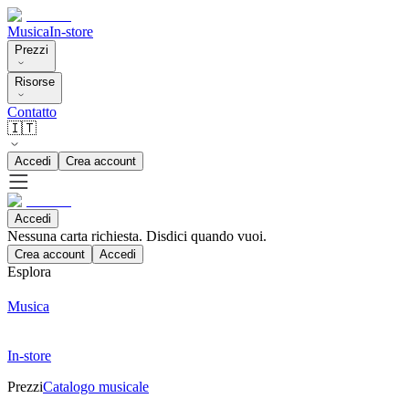
Musica
In-store
Prezzi
Risorse
Contatto
🇮🇹
Accedi
Crea account
Accedi
Nessuna carta richiesta. Disdici quando vuoi.
Crea account
Accedi
Esplora
Musica
In-store
Prezzi
Catalogo musicale