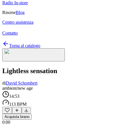
Radio In-store
Risorse
Blog
Centro assistenza
Contatto
Torna al catalogo
Lightless sensation
di
David Schombert
ambient/new age
14:53
113 BPM
Acquista brano
0:00