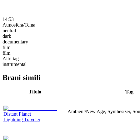
14:53
Atmosfera/Tema
neutral
dark
documentary
film
film
Altri tag
instrumental
Brani simili
Titolo
Tag
Ambient/New Age, Synthesizer, Sou
Distant Planet
Lightning Traveler