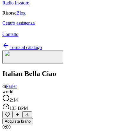
Radio In-store
Risorse
Blog
Centro assistenza
Contatto
Torna al catalogo
Italian Bella Ciao
di
Parler
world
2:14
133 BPM
Acquista brano
0:00