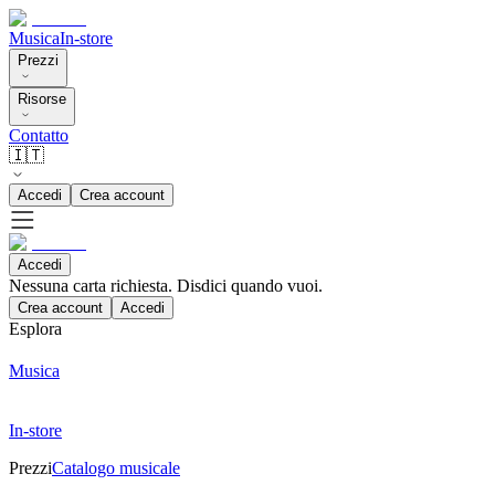
Musica
In-store
Prezzi
Risorse
Contatto
🇮🇹
Accedi
Crea account
Accedi
Nessuna carta richiesta. Disdici quando vuoi.
Crea account
Accedi
Esplora
Musica
In-store
Prezzi
Catalogo musicale