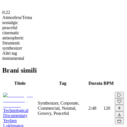
0:22
Atmosfera/Tema
nostalgic
peaceful
cinematic
atmospheric
Strumenti
synthesizer
Altri tag
instrumental
Brani simili
Titolo
Tag
Durata
BPM
Synthesizer, Corporate,
Commercial, Neutral,
2:48
120
Technological
Groovy, Peaceful
Documentary
Yevhen
Lokhmatov