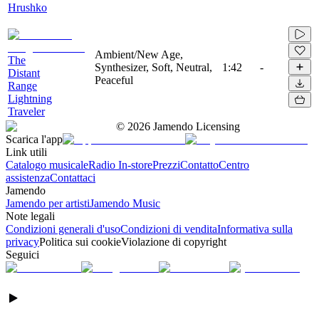
Hrushko
Ambient/New Age,
The
Synthesizer, Soft, Neutral,
1:42
-
Distant
Peaceful
Range
Lightning
Traveler
©
2026
Jamendo Licensing
Scarica l'app
Link utili
Catalogo musicale
Radio In-store
Prezzi
Contatto
Centro
assistenza
Contattaci
Jamendo
Jamendo per artisti
Jamendo Music
Note legali
Condizioni generali d'uso
Condizioni di vendita
Informativa sulla
privacy
Politica sui cookie
Violazione di copyright
Seguici