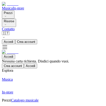
Musica
In-store
Prezzi
Risorse
Contatto
🇮🇹
Accedi
Crea account
Accedi
Nessuna carta richiesta. Disdici quando vuoi.
Crea account
Accedi
Esplora
Musica
In-store
Prezzi
Catalogo musicale