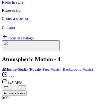
Radio In-store
Risorse
Blog
Centro assistenza
Contatto
Torna al catalogo
Atmospheric Motion - 4
di
MuswayStudio (Royalty Free Music - Background Music)
0:22
145 BPM
Acquista brano
0:00