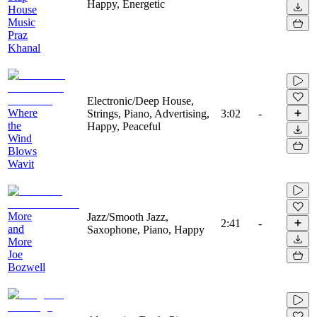
Happy, Energetic
House
Music
Praz
Khanal
Electronic/Deep House,
Where
Strings, Piano, Advertising,
3:02
-
the
Happy, Peaceful
Wind
Blows
Wavit
More
Jazz/Smooth Jazz,
2:41
-
and
Saxophone, Piano, Happy
More
Joe
Bozwell