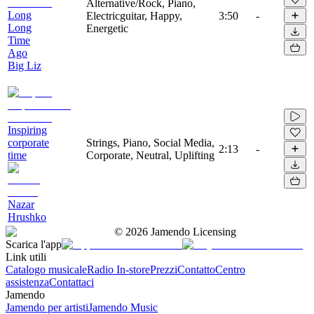
Alternative/Rock, Piano,
Long
Electricguitar, Happy,
3:50
-
Long
Energetic
Time
Ago
Big Liz
Inspiring
corporate
Strings, Piano, Social Media,
2:13
-
time
Corporate, Neutral, Uplifting
Nazar
Hrushko
©
2026
Jamendo Licensing
Scarica l'app
Link utili
Catalogo musicale
Radio In-store
Prezzi
Contatto
Centro
assistenza
Contattaci
Jamendo
Jamendo per artisti
Jamendo Music