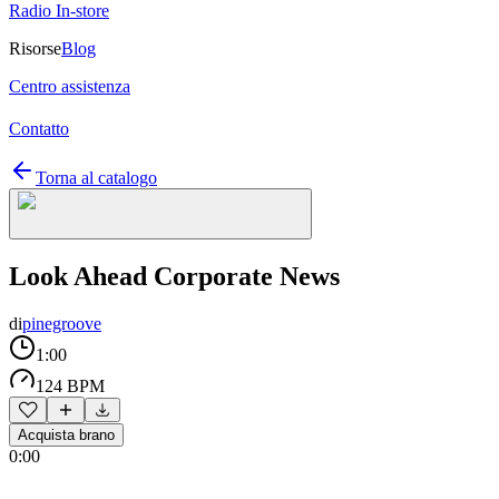
Radio In-store
Risorse
Blog
Centro assistenza
Contatto
Torna al catalogo
Look Ahead Corporate News
di
pinegroove
1:00
124 BPM
Acquista brano
0:00