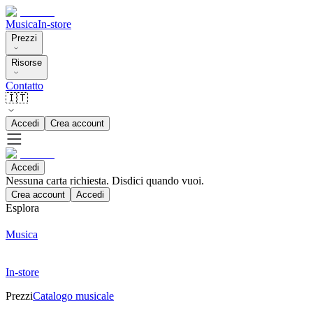
Musica
In-store
Prezzi
Risorse
Contatto
🇮🇹
Accedi
Crea account
Accedi
Nessuna carta richiesta. Disdici quando vuoi.
Crea account
Accedi
Esplora
Musica
In-store
Prezzi
Catalogo musicale