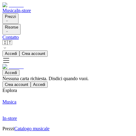
Musica
In-store
Prezzi
Risorse
Contatto
🇮🇹
Accedi
Crea account
Accedi
Nessuna carta richiesta. Disdici quando vuoi.
Crea account
Accedi
Esplora
Musica
In-store
Prezzi
Catalogo musicale