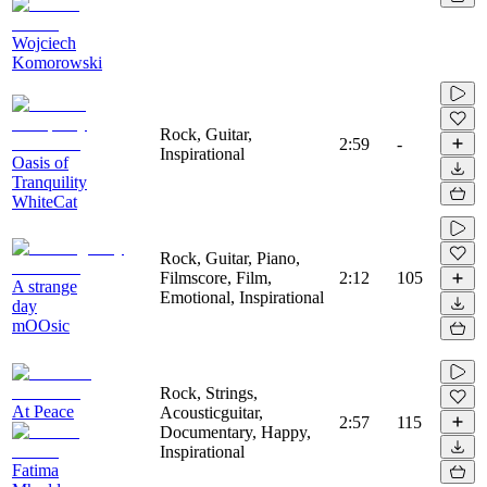
Wojciech
Komorowski
Rock, Guitar,
2:59
-
Inspirational
Oasis of
Tranquility
WhiteCat
Rock, Guitar, Piano,
Filmscore, Film,
2:12
105
A strange
Emotional, Inspirational
day
mOOsic
Rock, Strings,
At Peace
Acousticguitar,
2:57
115
Documentary, Happy,
Inspirational
Fatima