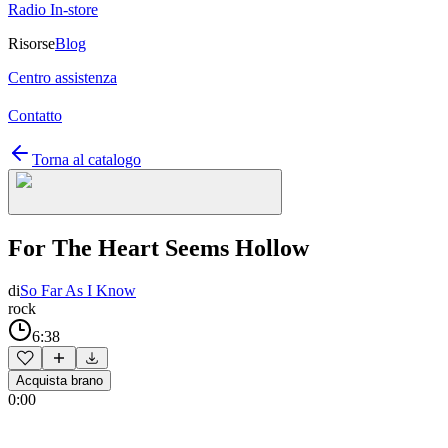
Radio In-store
Risorse
Blog
Centro assistenza
Contatto
Torna al catalogo
For The Heart Seems Hollow
di
So Far As I Know
rock
6:38
Acquista brano
0:00