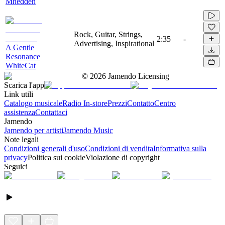
Mhedden
Rock, Guitar, Strings,
2:35
-
Advertising, Inspirational
A Gentle
Resonance
WhiteCat
©
2026
Jamendo Licensing
Scarica l'app
Link utili
Catalogo musicale
Radio In-store
Prezzi
Contatto
Centro
assistenza
Contattaci
Jamendo
Jamendo per artisti
Jamendo Music
Note legali
Condizioni generali d'uso
Condizioni di vendita
Informativa sulla
privacy
Politica sui cookie
Violazione di copyright
Seguici