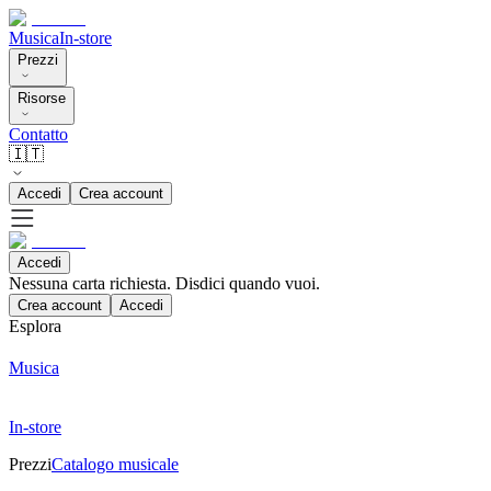
Musica
In-store
Prezzi
Risorse
Contatto
🇮🇹
Accedi
Crea account
Accedi
Nessuna carta richiesta. Disdici quando vuoi.
Crea account
Accedi
Esplora
Musica
In-store
Prezzi
Catalogo musicale