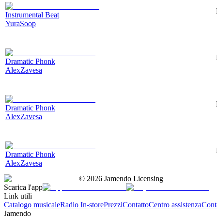
Instrumental Beat
YuraSoop
Dramatic Phonk
AlexZavesa
Dramatic Phonk
AlexZavesa
Dramatic Phonk
AlexZavesa
©
2026
Jamendo Licensing
Scarica l'app
Link utili
Catalogo musicale
Radio In-store
Prezzi
Contatto
Centro assistenza
Conta
Jamendo