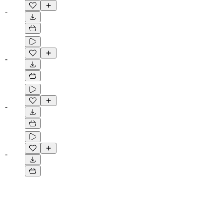
-
-
-
-