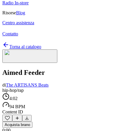
Radio In-store
Risorse
Blog
Centro assistenza
Contatto
Torna al catalogo
Aimed Feeder
di
The ARTISANS Beats
hip-hop/rap
4:02
94 BPM
Content ID
Acquista brano
0:00