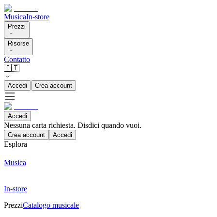
Musica
In-store
Prezzi
Risorse
Contatto
🇮🇹
Accedi
Crea account
Accedi
Nessuna carta richiesta. Disdici quando vuoi.
Crea account
Accedi
Esplora
Musica
In-store
Prezzi
Catalogo musicale