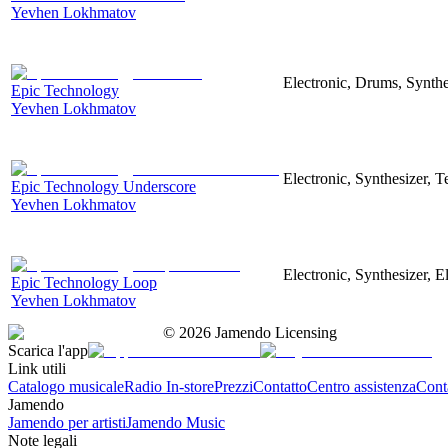
Yevhen Lokhmatov
Electronic, Drums, Synthe
Epic Technology
Yevhen Lokhmatov
Electronic, Synthesizer, 
Epic Technology Underscore
Yevhen Lokhmatov
Electronic, Synthesizer, 
Epic Technology Loop
Yevhen Lokhmatov
©
2026
Jamendo Licensing
Scarica l'app
Link utili
Catalogo musicale
Radio In-store
Prezzi
Contatto
Centro assistenza
Conta
Jamendo
Jamendo per artisti
Jamendo Music
Note legali