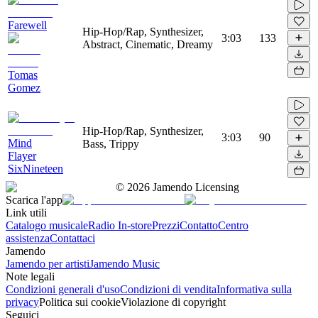
Farewell
Hip-Hop/Rap, Synthesizer,
3:03
133
Abstract, Cinematic, Dreamy
Tomas
Gomez
Hip-Hop/Rap, Synthesizer,
3:03
90
Mind
Bass, Trippy
Flayer
SixNineteen
©
2026
Jamendo Licensing
Scarica l'app
Link utili
Catalogo musicale
Radio In-store
Prezzi
Contatto
Centro
assistenza
Contattaci
Jamendo
Jamendo per artisti
Jamendo Music
Note legali
Condizioni generali d'uso
Condizioni di vendita
Informativa sulla
privacy
Politica sui cookie
Violazione di copyright
Seguici