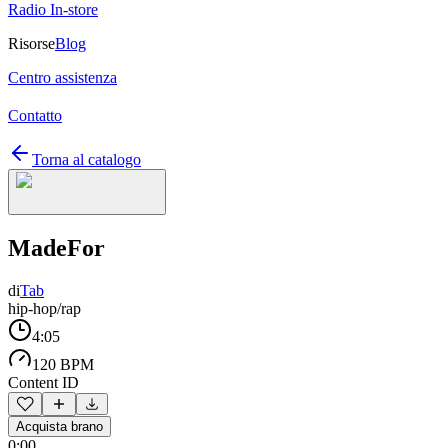
Radio In-store
Risorse
Blog
Centro assistenza
Contatto
Torna al catalogo
MadeFor
di
Tab
hip-hop/rap
4:05
120 BPM
Content ID
Acquista brano
0:00