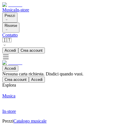
Musica
In-store
Prezzi
Risorse
Contatto
🇮🇹
Accedi
Crea account
Accedi
Nessuna carta richiesta. Disdici quando vuoi.
Crea account
Accedi
Esplora
Musica
In-store
Prezzi
Catalogo musicale