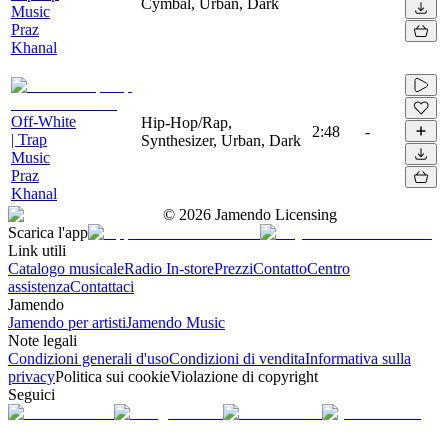
Cymbal, Urban, Dark
Music
Praz
Khanal
Off-White
Hip-Hop/Rap,
2:48
-
| Trap
Synthesizer, Urban, Dark
Music
Praz
Khanal
©
2026
Jamendo Licensing
Scarica l'app
Link utili
Catalogo musicale
Radio In-store
Prezzi
Contatto
Centro
assistenza
Contattaci
Jamendo
Jamendo per artisti
Jamendo Music
Note legali
Condizioni generali d'uso
Condizioni di vendita
Informativa sulla
privacy
Politica sui cookie
Violazione di copyright
Seguici