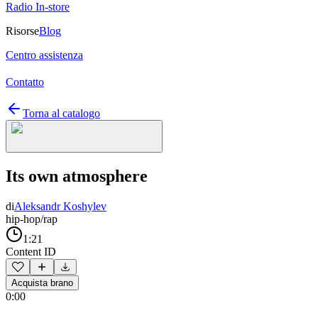
Radio In-store
Risorse
Blog
Centro assistenza
Contatto
Torna al catalogo
Its own atmosphere
di
Aleksandr Koshylev
hip-hop/rap
1:21
Content ID
Acquista brano
0:00