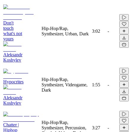
Don't
touch
Hip-Hop/Rap,
3:02
-
what's not
Synthesizer, Urban, Dark
yours
Aleksandr
Koshylev
Hip-Hop/Rap,
Hypocrites
Synthesizer, Videogame,
1:55
-
Dark
Aleksandr
Koshylev
Hip-Hop/Rap,
Chatter |
Synthesizer, Percussion,
3:27
-
Hiphop