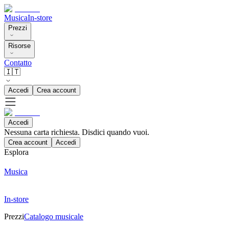
Musica
In-store
Prezzi
Risorse
Contatto
🇮🇹
Accedi
Crea account
Accedi
Nessuna carta richiesta. Disdici quando vuoi.
Crea account
Accedi
Esplora
Musica
In-store
Prezzi
Catalogo musicale