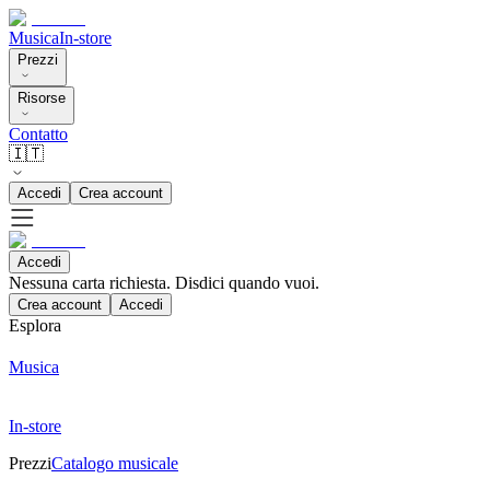
Musica
In-store
Prezzi
Risorse
Contatto
🇮🇹
Accedi
Crea account
Accedi
Nessuna carta richiesta. Disdici quando vuoi.
Crea account
Accedi
Esplora
Musica
In-store
Prezzi
Catalogo musicale