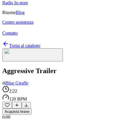
Radio In-store
Risorse
Blog
Centro assistenza
Contatto
Torna al catalogo
Aggressive Trailer
di
Blue Giraffe
2:22
120 BPM
Acquista brano
0:00