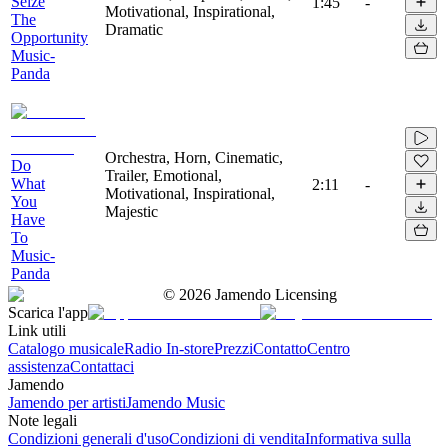
Seize
1:45
-
Motivational, Inspirational,
The
Dramatic
Opportunity
Music-
Panda
Orchestra, Horn, Cinematic,
Do
Trailer, Emotional,
What
2:11
-
Motivational, Inspirational,
You
Majestic
Have
To
Music-
Panda
©
2026
Jamendo Licensing
Scarica l'app
Link utili
Catalogo musicale
Radio In-store
Prezzi
Contatto
Centro
assistenza
Contattaci
Jamendo
Jamendo per artisti
Jamendo Music
Note legali
Condizioni generali d'uso
Condizioni di vendita
Informativa sulla