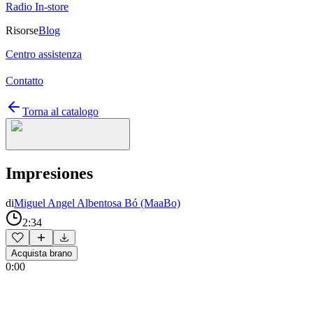
Radio In-store
Risorse
Blog
Centro assistenza
Contatto
Torna al catalogo
Impresiones
di
Miguel Angel Albentosa Bó (MaaBo)
2:34
Acquista brano
0:00