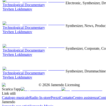
Electronic, Synthesizer, D
Technological Documentary
Yevhen Lokhmatov
Synthesizer, News, Producti
Technological Documentary
Yevhen Lokhmatov
Synthesizer, Corporate, Co
Technological Documentary
Yevhen Lokhmatov
Synthesizer, Drummachine, 
Technological Documentary
Yevhen Lokhmatov
©
2026
Jamendo Licensing
Scarica l'app
Link utili
Catalogo musicale
Radio In-store
Prezzi
Contatto
Centro assistenza
Conta
Jamendo