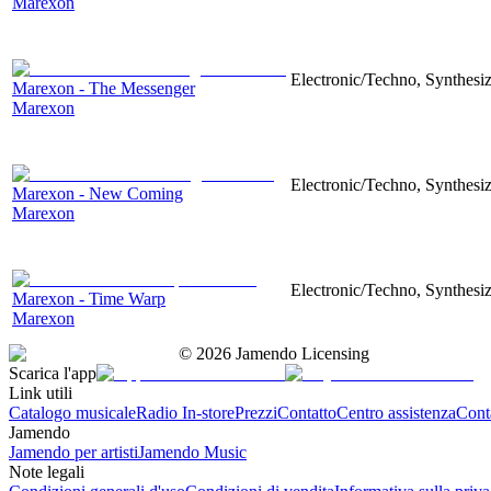
Marexon
Electronic/Techno, Synthesiz
Marexon - The Messenger
Marexon
Electronic/Techno, Synthesiz
Marexon - New Coming
Marexon
Electronic/Techno, Synthesiz
Marexon - Time Warp
Marexon
©
2026
Jamendo Licensing
Scarica l'app
Link utili
Catalogo musicale
Radio In-store
Prezzi
Contatto
Centro assistenza
Conta
Jamendo
Jamendo per artisti
Jamendo Music
Note legali