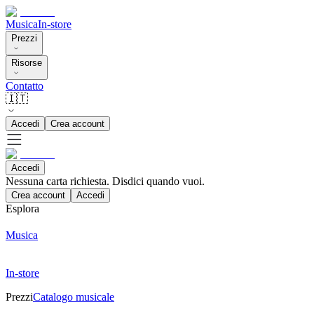
Musica
In-store
Prezzi
Risorse
Contatto
🇮🇹
Accedi
Crea account
Accedi
Nessuna carta richiesta. Disdici quando vuoi.
Crea account
Accedi
Esplora
Musica
In-store
Prezzi
Catalogo musicale