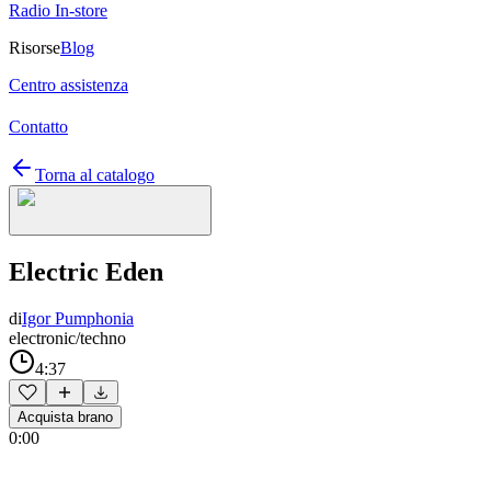
Radio In-store
Risorse
Blog
Centro assistenza
Contatto
Torna al catalogo
Electric Eden
di
Igor Pumphonia
electronic/techno
4:37
Acquista brano
0:00