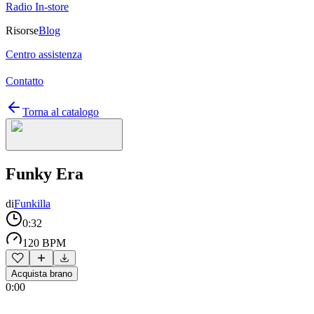
Radio In-store
Risorse
Blog
Centro assistenza
Contatto
Torna al catalogo
Funky Era
di
Funkilla
0:32
120 BPM
Acquista brano
0:00