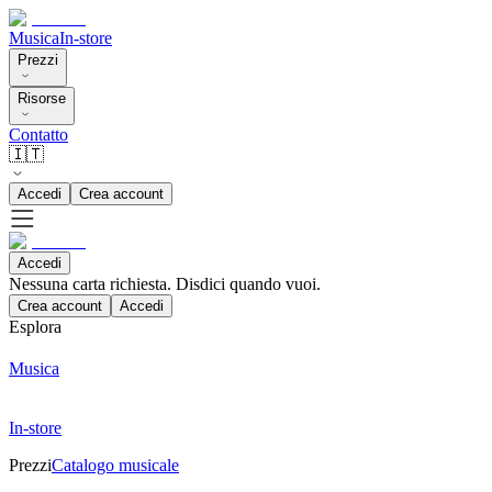
Musica
In-store
Prezzi
Risorse
Contatto
🇮🇹
Accedi
Crea account
Accedi
Nessuna carta richiesta. Disdici quando vuoi.
Crea account
Accedi
Esplora
Musica
In-store
Prezzi
Catalogo musicale