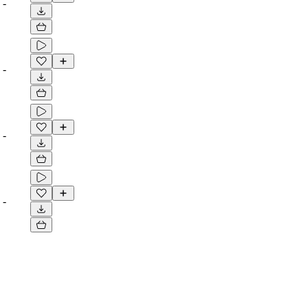
-
-
-
-