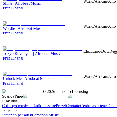
World/African/Afro-
Slime | Afrobeat Music
Praz Khanal
World/African/Afro-
Wordle | Afrobeat Music
Praz Khanal
Electronic/Dub/Regg
Tokyo Revengers | Afrobeat Music
Praz Khanal
World/African/Afro-
Unlock Me | Afrobeat Music
Praz Khanal
©
2026
Jamendo Licensing
Scarica l'app
Link utili
Catalogo musicale
Radio In-store
Prezzi
Contatto
Centro assistenza
Conta
Jamendo
Jamendo per artisti
Jamendo Music