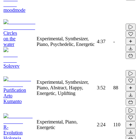
moodmode
Circles
on the
Experimental, Synthesizer,
4:37
-
water
Piano, Psychedelic, Energetic
Solovev
Experimental, Synthesizer,
Piano, Abstract, Happy,
3:52
88
Purification
Energetic, Uplifting
Arto
Kumanto
Experimental, Piano,
2:24
110
R-
Energetic
Evolution
Holopsia