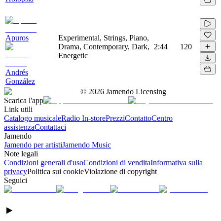
Apuros
Experimental, Strings, Piano,
Drama, Contemporary, Dark,
2:44
120
Energetic
Andrés
González
©
2026
Jamendo Licensing
Scarica l'app
Link utili
Catalogo musicale
Radio In-store
Prezzi
Contatto
Centro
assistenza
Contattaci
Jamendo
Jamendo per artisti
Jamendo Music
Note legali
Condizioni generali d'uso
Condizioni di vendita
Informativa sulla
privacy
Politica sui cookie
Violazione di copyright
Seguici