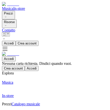
Musica
In-store
Prezzi
Risorse
Contatto
🇮🇹
Accedi
Crea account
Accedi
Nessuna carta richiesta. Disdici quando vuoi.
Crea account
Accedi
Esplora
Musica
In-store
Prezzi
Catalogo musicale