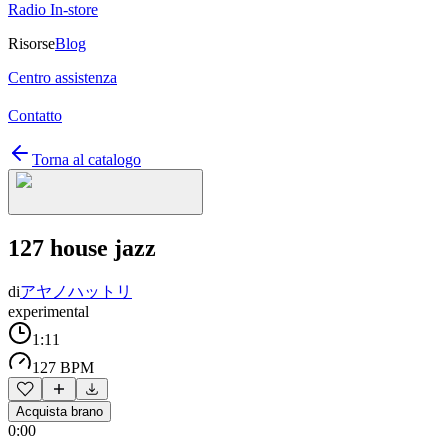
Radio In-store
Risorse
Blog
Centro assistenza
Contatto
Torna al catalogo
127 house jazz
di
アヤノハットリ
experimental
1:11
127 BPM
Acquista brano
0:00