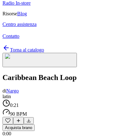
Radio In-store
Risorse
Blog
Centro assistenza
Contatto
Torna al catalogo
Caribbean Beach Loop
di
Nargo
latin
0:21
90 BPM
Acquista brano
0:00