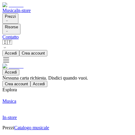
Musica
In-store
Prezzi
Risorse
Contatto
🇮🇹
Accedi
Crea account
Accedi
Nessuna carta richiesta. Disdici quando vuoi.
Crea account
Accedi
Esplora
Musica
In-store
Prezzi
Catalogo musicale