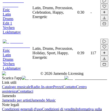
Latin, Drums, Percussion,
Epic
Celebration, Happy,
0:30
-
Latin
Energetic
Drums
Edit 1
Yevhen
Lokhmatov
Latin, Drums, Percussion,
Epic
Holiday, Sport, Happy,
0:39
117
Latin
Energetic
Drums
Yevhen
Lokhmatov
©
2026
Jamendo Licensing
Scarica l'app
Link utili
Catalogo musicale
Radio In-store
Prezzi
Contatto
Centro
assistenza
Contattaci
Jamendo
Jamendo per artisti
Jamendo Music
Note legali
Condizioni generali d'uso
Condizioni di vendita
Informativa sulla