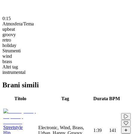
0:15
Atmosfera/Tema
upbeat
groovy
retro
holiday
Strumenti
wind
brass
Altri tag
instrumental
Brani simili
Titolo
Tag
Durata
BPM
Streetstyle
Electronic, Wind, Brass,
1:39
141
Hip
Urban, Happy, Groovy