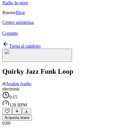
Radio In-store
Risorse
Blog
Centro assistenza
Contatto
Torna al catalogo
Quirky Jazz Funk Loop
di
Avalon Audio
electronic
0:15
128 BPM
Acquista brano
0:00