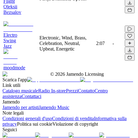
Flight
Oleksii
Bezsalov
Electro
Electronic, Wind, Brass,
Swing
Celebration, Neutral,
2:07
-
Jazz
Upbeat, Energetic
moodmode
©
2026
Jamendo Licensing
Scarica l'app
Link utili
Catalogo musicale
Radio In-store
Prezzi
Contatto
Centro
assistenza
Contattaci
Jamendo
Jamendo per artisti
Jamendo Music
Note legali
Condizioni generali d'uso
Condizioni di vendita
Informativa sulla
privacy
Politica sui cookie
Violazione di copyright
Seguici