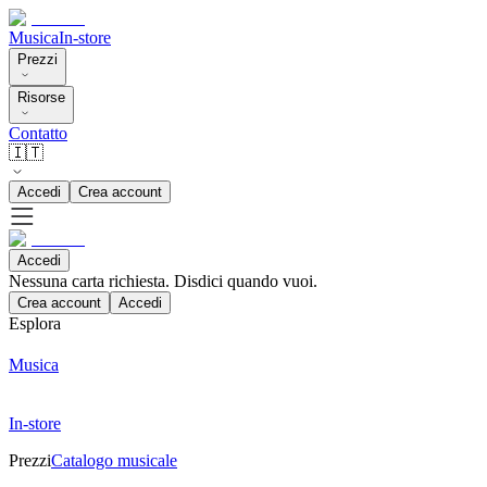
Musica
In-store
Prezzi
Risorse
Contatto
🇮🇹
Accedi
Crea account
Accedi
Nessuna carta richiesta. Disdici quando vuoi.
Crea account
Accedi
Esplora
Musica
In-store
Prezzi
Catalogo musicale