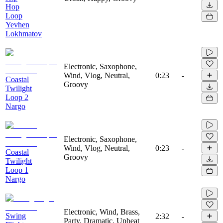
Hop
Loop
Yevhen
Lokhmatov
Electronic, Saxophone,
Wind, Vlog, Neutral,
0:23
-
Coastal
Groovy
Twilight
Loop 2
Nargo
Electronic, Saxophone,
Wind, Vlog, Neutral,
0:23
-
Coastal
Groovy
Twilight
Loop 1
Nargo
Electronic, Wind, Brass,
Swing
2:32
-
Party, Dramatic, Upbeat