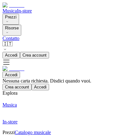
Musica
In-store
Prezzi
Risorse
Contatto
🇮🇹
Accedi
Crea account
Accedi
Nessuna carta richiesta. Disdici quando vuoi.
Crea account
Accedi
Esplora
Musica
In-store
Prezzi
Catalogo musicale