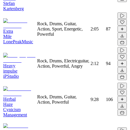
Stefan
Kartenberg
Rock, Drums, Guitar,
Action, Sport, Energetic,
2:05
87
Extra
Powerful
Mile
LonePeakMusic
Rock, Drums, Electricguitar,
2:12
94
Heavy
Action, Powerful, Angry
impulse
iPStudio
Rock, Drums, Guitar,
Herbal
9:28
106
Action, Powerful
Haze
Cynicism
Management