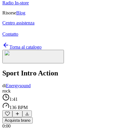
Radio In-store
Risorse
Blog
Centro assistenza
Contatto
Torna al catalogo
Sport Intro Action
di
Energysound
rock
1:41
136 BPM
Acquista brano
0:00