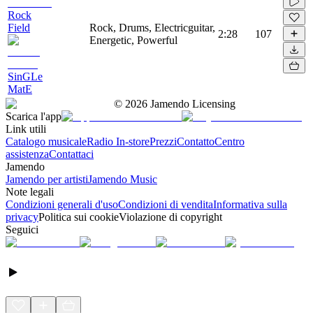
Rock
Field
Rock, Drums, Electricguitar,
2:28
107
Energetic, Powerful
SinGLe
MatE
©
2026
Jamendo Licensing
Scarica l'app
Link utili
Catalogo musicale
Radio In-store
Prezzi
Contatto
Centro
assistenza
Contattaci
Jamendo
Jamendo per artisti
Jamendo Music
Note legali
Condizioni generali d'uso
Condizioni di vendita
Informativa sulla
privacy
Politica sui cookie
Violazione di copyright
Seguici