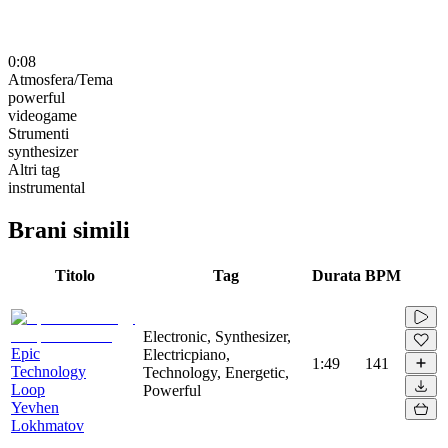
0:08
Atmosfera/Tema
powerful
videogame
Strumenti
synthesizer
Altri tag
instrumental
Brani simili
Titolo
Tag
Durata
BPM
Electronic, Synthesizer,
Epic
Electricpiano,
1:49
141
Technology
Technology, Energetic,
Loop
Powerful
Yevhen
Lokhmatov