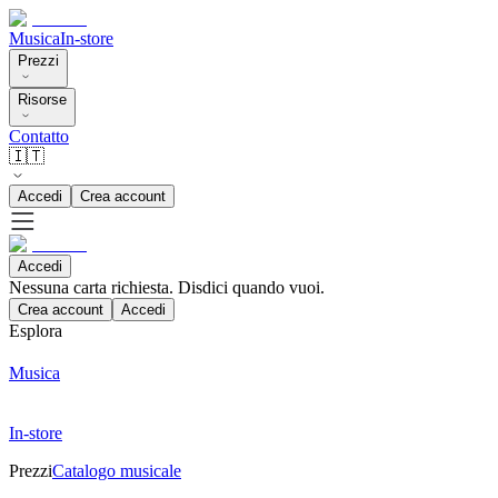
Musica
In-store
Prezzi
Risorse
Contatto
🇮🇹
Accedi
Crea account
Accedi
Nessuna carta richiesta. Disdici quando vuoi.
Crea account
Accedi
Esplora
Musica
In-store
Prezzi
Catalogo musicale