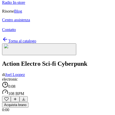
Radio In-store
Risorse
Blog
Centro assistenza
Contatto
Torna al catalogo
Action Electro Sci-fi Cyberpunk
di
Joel Loopez
electronic
0:08
108 BPM
Acquista brano
0:00