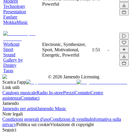
Modern
Powerful
Technology
Presentation
Fanfare
MokkaMusic
Workout
Electronic, Synthesizer,
Sport
Sport, Motivational,
1:51
-
Sound
Energetic, Powerful
Gallery by
Dmitry
Taras
©
2026
Jamendo Licensing
Scarica l'app
Link utili
Catalogo musicale
Radio In-store
Prezzi
Contatto
Centro
assistenza
Contattaci
Jamendo
Jamendo per artisti
Jamendo Music
Note legali
Condizioni generali d'uso
Condizioni di vendita
Informativa sulla
privacy
Politica sui cookie
Violazione di copyright
Seguici