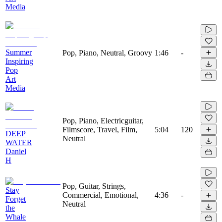
Media
Summer
Pop, Piano, Neutral, Groovy
1:46
-
Inspiring
Pop
Art
Media
Pop, Piano, Electricguitar,
Filmscore, Travel, Film,
5:04
120
DEEP
Neutral
WATER
Daniel
H
Pop, Guitar, Strings,
Stay
Commercial, Emotional,
4:36
-
Forget
Neutral
the
Whale