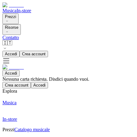
Musica
In-store
Prezzi
Risorse
Contatto
🇮🇹
Accedi
Crea account
Accedi
Nessuna carta richiesta. Disdici quando vuoi.
Crea account
Accedi
Esplora
Musica
In-store
Prezzi
Catalogo musicale