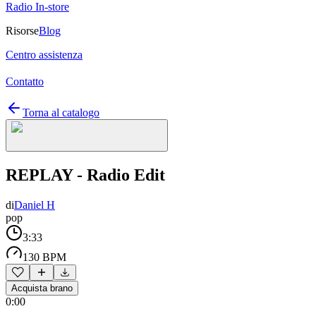
Radio In-store
Risorse
Blog
Centro assistenza
Contatto
Torna al catalogo
REPLAY - Radio Edit
di
Daniel H
pop
3:33
130 BPM
Acquista brano
0:00