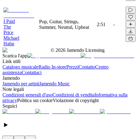
I Paid
Pop, Guitar, Strings,
2:51
-
The
Summer, Neutral, Upbeat
Price
Michael
Hahn
©
2026
Jamendo Licensing
Scarica l'app
Link utili
Catalogo musicale
Radio In-store
Prezzi
Contatto
Centro
assistenza
Contattaci
Jamendo
Jamendo per artisti
Jamendo Music
Note legali
Condizioni generali d'uso
Condizioni di vendita
Informativa sulla
privacy
Politica sui cookie
Violazione di copyright
Seguici