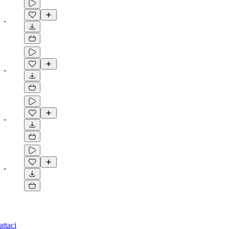
-
-
-
-
ttaci