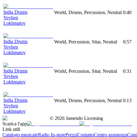
India Drums
World, Drums, Percussion, Neutral
0:40
Yevhen
Lokhmatov
India Drums
World, Percussion, Sitar, Neutral
0:57
Yevhen
Lokhmatov
India Drums
World, Percussion, Sitar, Neutral
0:31
Yevhen
Lokhmatov
India Drums
World, Drums, Percussion, Neutral
0:13
Yevhen
Lokhmatov
©
2026
Jamendo Licensing
Scarica l'app
Link utili
Catalogo musicale
Radio In-store
Prezzi
Contatto
Centro assistenza
Conta