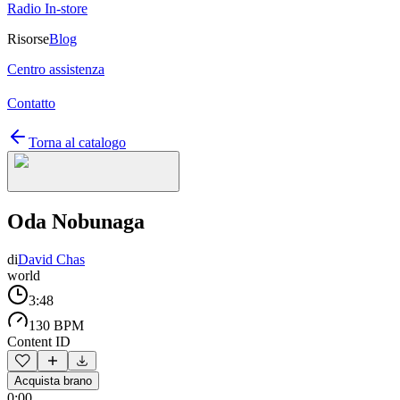
Radio In-store
Risorse
Blog
Centro assistenza
Contatto
Torna al catalogo
Oda Nobunaga
di
David Chas
world
3:48
130 BPM
Content ID
Acquista brano
0:00