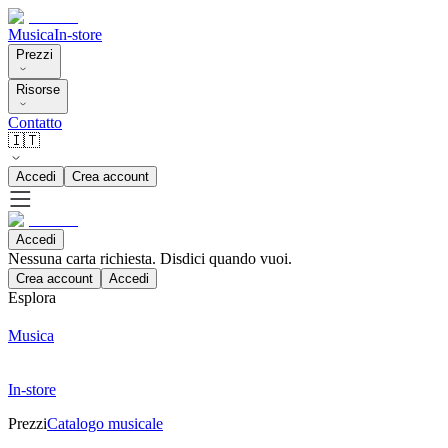
Musica
In-store
Prezzi
Risorse
Contatto
🇮🇹
Accedi
Crea account
Accedi
Nessuna carta richiesta. Disdici quando vuoi.
Crea account
Accedi
Esplora
Musica
In-store
Prezzi
Catalogo musicale