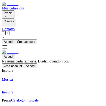
Musica
In-store
Prezzi
Risorse
Contatto
🇮🇹
Accedi
Crea account
Accedi
Nessuna carta richiesta. Disdici quando vuoi.
Crea account
Accedi
Esplora
Musica
In-store
Prezzi
Catalogo musicale