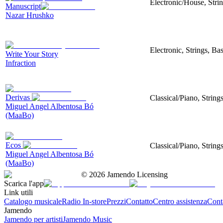
Electronic/House, Stri
Manuscript
Nazar Hrushko
Electronic, Strings, B
Write Your Story
Infraction
Derivas
Classical/Piano, String
Miguel Angel Albentosa Bó
(MaaBo)
Ecos
Classical/Piano, String
Miguel Angel Albentosa Bó
(MaaBo)
©
2026
Jamendo Licensing
Scarica l'app
Link utili
Catalogo musicale
Radio In-store
Prezzi
Contatto
Centro assistenza
Conta
Jamendo
Jamendo per artisti
Jamendo Music