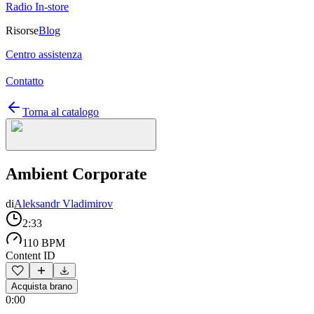
Radio In-store
Risorse
Blog
Centro assistenza
Contatto
Torna al catalogo
Ambient Corporate
di
Aleksandr Vladimirov
2:33
110 BPM
Content ID
Acquista brano
0:00