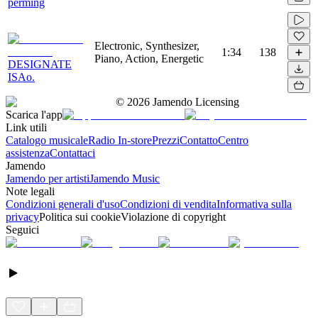
perming
Electronic, Synthesizer,
1:34
138
Piano, Action, Energetic
DESIGNATE
ISAo.
©
2026
Jamendo Licensing
Scarica l'app
Link utili
Catalogo musicale
Radio In-store
Prezzi
Contatto
Centro
assistenza
Contattaci
Jamendo
Jamendo per artisti
Jamendo Music
Note legali
Condizioni generali d'uso
Condizioni di vendita
Informativa sulla
privacy
Politica sui cookie
Violazione di copyright
Seguici