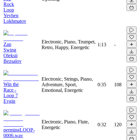
Rock
Loop
Yevhen
Lokhmatov
Electronic, Piano, Trumpet,
Zap
1:13
-
Retro, Happy, Energetic
Swing
Oleksii
Bezsalov
Electronic, Strings, Piano,
Win the
Adventure, Sport,
0:35
108
Race -
Emotional, Energetic
Loop 7
Evgin
Electronic, Piano, Flute,
0:32
120
Energetic
permingLOOP-
0006.wav