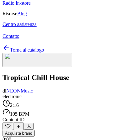
Radio In-store
Risorse
Blog
Centro assistenza
Contatto
Torna al catalogo
Tropical Chill House
di
NEONMusic
electronic
2:16
105 BPM
Content ID
Acquista brano
0:00