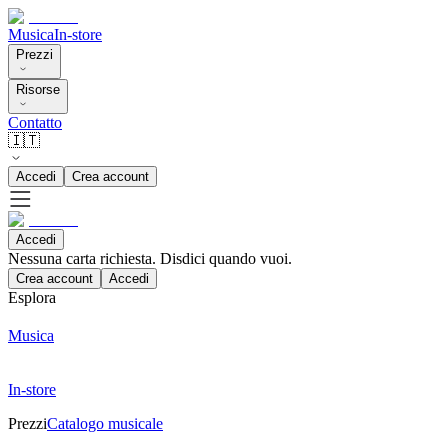
Musica
In-store
Prezzi
Risorse
Contatto
🇮🇹
Accedi
Crea account
Accedi
Nessuna carta richiesta. Disdici quando vuoi.
Crea account
Accedi
Esplora
Musica
In-store
Prezzi
Catalogo musicale