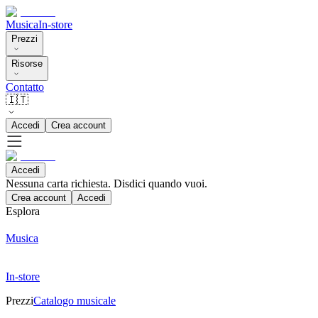
Musica
In-store
Prezzi
Risorse
Contatto
🇮🇹
Accedi
Crea account
Accedi
Nessuna carta richiesta. Disdici quando vuoi.
Crea account
Accedi
Esplora
Musica
In-store
Prezzi
Catalogo musicale