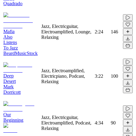
Quadrado
Jazz, Electricguitar,
Mafia
Electroamplified, Lounge,
2:24
146
Also
Relaxing
Listens
To Jazz
BeardMusicStock
Jazz, Electroamplified,
Deep
Electricpiano, Podcast,
3:22
100
Desert
Relaxing
Mark
Dorricott
Our
Jazz, Electricguitar,
Beginning
Electroamplified, Podcast,
4:34
90
Relaxing