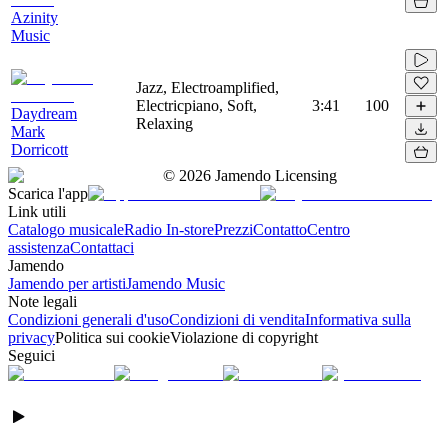
Azinity
Music
Jazz, Electroamplified,
Electricpiano, Soft,
3:41
100
Daydream
Relaxing
Mark
Dorricott
©
2026
Jamendo Licensing
Scarica l'app
Link utili
Catalogo musicale
Radio In-store
Prezzi
Contatto
Centro
assistenza
Contattaci
Jamendo
Jamendo per artisti
Jamendo Music
Note legali
Condizioni generali d'uso
Condizioni di vendita
Informativa sulla
privacy
Politica sui cookie
Violazione di copyright
Seguici