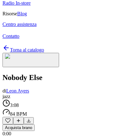
Radio In-store
Risorse
Blog
Centro assistenza
Contatto
Torna al catalogo
Nobody Else
di
Leon Ayers
jazz
3:08
84 BPM
Acquista brano
0:00