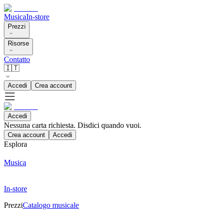
Musica
In-store
Prezzi
Risorse
Contatto
🇮🇹
Accedi
Crea account
Accedi
Nessuna carta richiesta. Disdici quando vuoi.
Crea account
Accedi
Esplora
Musica
In-store
Prezzi
Catalogo musicale