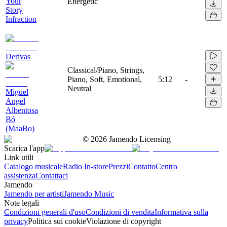
Your
Energetic
Story
Infraction
Derivas
Classical/Piano, Strings,
Piano, Soft, Emotional,
5:12
-
Neutral
Miguel
Angel
Albentosa
Bó
(MaaBo)
©
2026
Jamendo Licensing
Scarica l'app
Link utili
Catalogo musicale
Radio In-store
Prezzi
Contatto
Centro
assistenza
Contattaci
Jamendo
Jamendo per artisti
Jamendo Music
Note legali
Condizioni generali d'uso
Condizioni di vendita
Informativa sulla
privacy
Politica sui cookie
Violazione di copyright