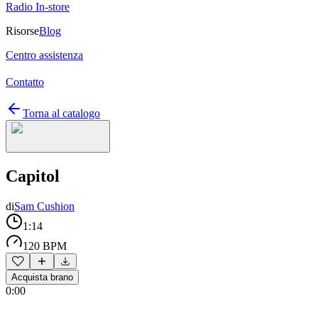
Radio In-store
Risorse
Blog
Centro assistenza
Contatto
Torna al catalogo
Capitol
di
Sam Cushion
1:14
120 BPM
Acquista brano
0:00