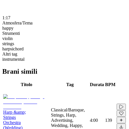
1:17
Atmosfera/Tema
happy
Strumenti
violin
strings
harpsichord
Altri tag
instrumental
Brani simili
Titolo
Tag
Durata
BPM
Classical/Baroque,
Harp &amp;
Strings, Harp,
Strings
Advertising,
4:00
139
Orchestra
Wedding, Happy,
(Wedding)