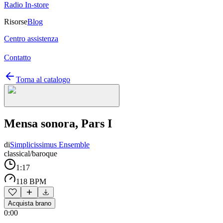
Radio In-store
Risorse
Blog
Centro assistenza
Contatto
Torna al catalogo
Mensa sonora, Pars I
di
Simplicissimus Ensemble
classical/baroque
1:17
118 BPM
Acquista brano
0:00