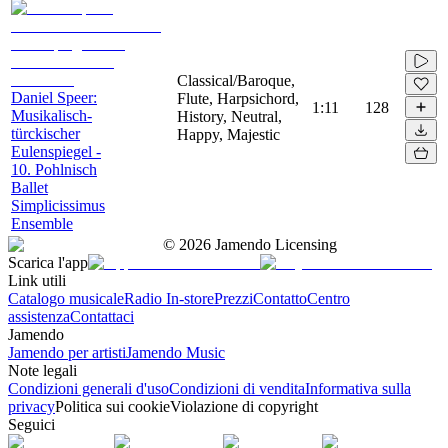
Classical/Baroque,
Daniel Speer:
Flute, Harpsichord,
1:11
128
Musikalisch-
History, Neutral,
türckischer
Happy, Majestic
Eulenspiegel -
10. Pohlnisch
Ballet
Simplicissimus
Ensemble
©
2026
Jamendo Licensing
Scarica l'app
Link utili
Catalogo musicale
Radio In-store
Prezzi
Contatto
Centro
assistenza
Contattaci
Jamendo
Jamendo per artisti
Jamendo Music
Note legali
Condizioni generali d'uso
Condizioni di vendita
Informativa sulla
privacy
Politica sui cookie
Violazione di copyright
Seguici