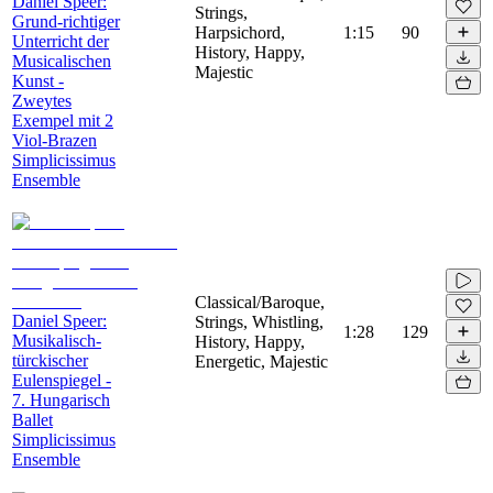
Daniel Speer:
Strings,
Grund-richtiger
Harpsichord,
1:15
90
Unterricht der
History, Happy,
Musicalischen
Majestic
Kunst -
Zweytes
Exempel mit 2
Viol-Brazen
Simplicissimus
Ensemble
Classical/Baroque,
Daniel Speer:
Strings, Whistling,
1:28
129
Musikalisch-
History, Happy,
türckischer
Energetic, Majestic
Eulenspiegel -
7. Hungarisch
Ballet
Simplicissimus
Ensemble