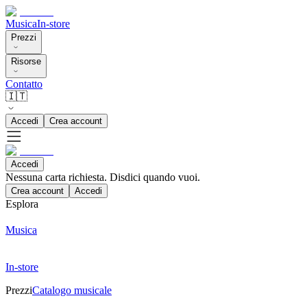
Musica
In-store
Prezzi
Risorse
Contatto
🇮🇹
Accedi
Crea account
Accedi
Nessuna carta richiesta. Disdici quando vuoi.
Crea account
Accedi
Esplora
Musica
In-store
Prezzi
Catalogo musicale